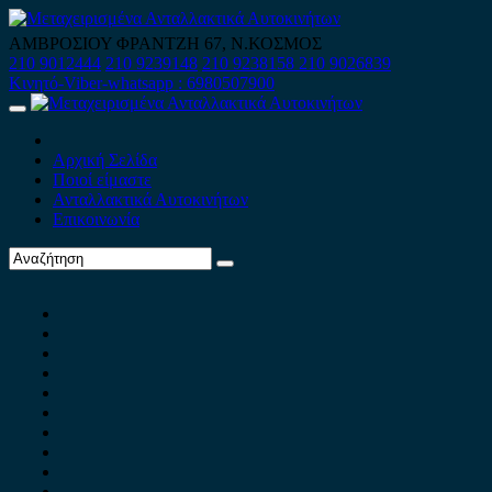
Skip
to
ΑΜΒΡΟΣΙΟΥ ΦΡΑΝΤΖΗ 67, Ν.ΚΟΣΜΟΣ
content
210 9012444
210 9239148
210 9238158
210 9026839
Κινητό-Viber-whatsapp : 6980507900
Primary
Menu
Αρχική Σελίδα
Ποιοί είμαστε
Ανταλλακτικά Αυτοκινήτων
Επικοινωνία