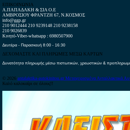
ΕΠΙΚΟΙΝΩΝΙΑ
Α.ΠΑΠΑΔΑΚΗ & ΣΙΑ Ο.Ε
ΑΜΒΡΟΣΙΟΥ ΦΡΑΝΤΖΗ 67, Ν.ΚΟΣΜΟΣ
info@ggp.gr
210 9012444
210 9239148
210 9238158
210 9026839
Κινητό-Viber-whatsapp : 6980507900
Δευτέρα - Παρασκευή 8:00 - 16:30
ΔΕΧΟΜΑΣΤΕ ΚΑΙ ΠΛΗΡΩΜΕΣ ΜΕΣΩ ΚΑΡΤΩΝ
Δυνατότητα πληρωμής μέσω πιστωτικών, χρεωστικών & προπληρωμέν
© 2026
antalaktika-autokinitou.gr
Μεταχειρισμένα Ανταλλακτικά Αυ
Καλό καλοκαίρι σε όλους!!