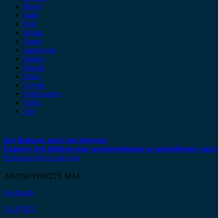
Rover
Saab
Seat
Skoda
Smart
ssangyong
Subaru
Suzuki
Tesla
Toyota
Volkswagen
Volvo
Xev
Δεν βρήκατε αυτό που ψάχνετε;
Είμαστε στη διάθεση σας να απαντήσουμε σε οποιαδήποτε ερώτ
Επικοινωνήστε μαζί μας
ΑΚΟΛΟΥΘΗΣΤΕ ΜΑΣ
Facebook
ΧΑΡΤΗΣ