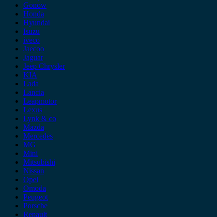
Gonow
Honda
Hyundai
Isuzu
iveco
Jaecoo
Jaguar
Jeep Chrysler
KIA
Lada
Lancia
Leapmotor
Lexus
Lynk & co
Mazda
Mercedes
MG
Mini
Mitsubishi
Nissan
Opel
Omoda
Peugeot
Porsche
Renault