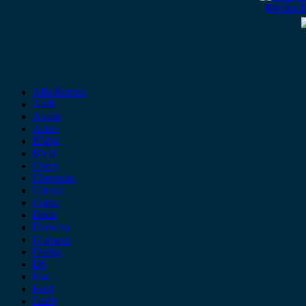
Φανάρι Ε
Alfa Romeo
Audi
Austin
Acura
BMW
BYD
Chery
Chevrolet
Citroen
Cupra
Dacia
Daewoo
Daihatsu
Dodge
DS
Fiat
Ford
Geely