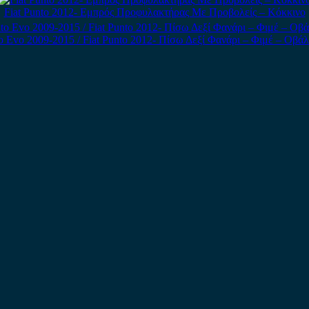
Fiat Punto 2012- Εμπρός Προφυλακτήρας Με Προβολείς – Κόκκινο
to Evo 2009-2015 / Fiat Punto 2012- Πίσω Δεξί Φανάρι – Φιμέ – Οβά