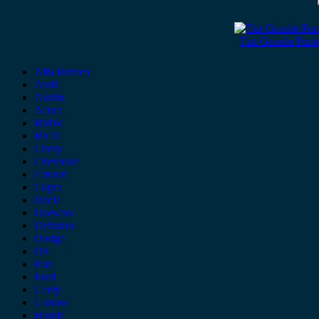
Fiat Grande Pun
Alfa Romeo
Audi
Austin
Acura
BMW
BYD
Chery
Chevrolet
Citroen
Cupra
Dacia
Daewoo
Daihatsu
Dodge
DS
Fiat
Ford
Geely
Gonow
Honda