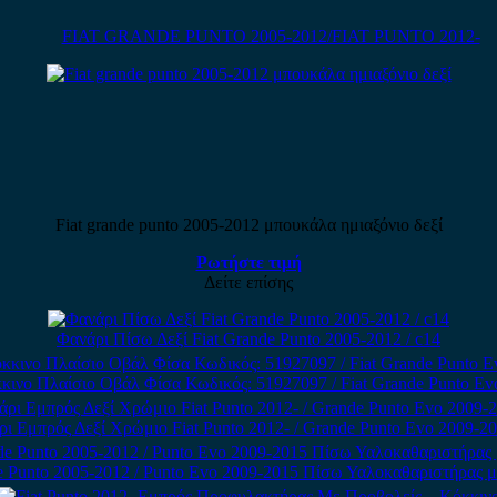
FIAT GRANDE PUNTO 2005-2012/FIAT PUNTO 2012-
Fiat grande punto 2005-2012 μπουκάλα ημιαξόνιο δεξί
Ρωτήστε τιμή
Δείτε επίσης
Φανάρι Πίσω Δεξί Fiat Grande Punto 2005-2012 / c14
ινο Πλαίσιο Οβάλ Φίσα Κωδικός: 51927097 / Fiat Grande Punto Evo
ι Εμπρός Δεξί Χρώμιο Fiat Punto 2012- / Grande Punto Evo 2009-20
de Punto 2005-2012 / Punto Evo 2009-2015 Πίσω Υαλοκαθαριστήρας 