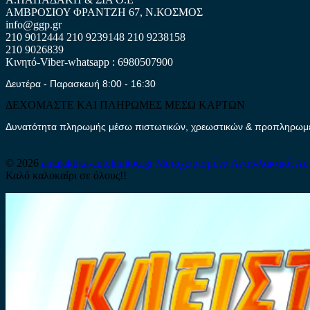
ΑΜΒΡΟΣΙΟΥ ΦΡΑΝΤΖΗ 67, Ν.ΚΟΣΜΟΣ
info@ggp.gr
210 9012444
210 9239148
210 9238158
210 9026839
Κινητό-Viber-whatsapp : 6980507900
Δευτέρα - Παρασκευή 8:00 - 16:30
ΔΕΧΟΜΑΣΤΕ ΚΑΙ ΠΛΗΡΩΜΕΣ ΜΕΣΩ ΚΑΡΤΩΝ
Δυνατότητα πληρωμής μέσω πιστωτικών, χρεωστικών & προπληρωμέν
© 2026
antalaktika-autokinitou.gr
Μεταχειρισμένα Ανταλλακτικά Αυ
Καλό καλοκαίρι σε όλους!!