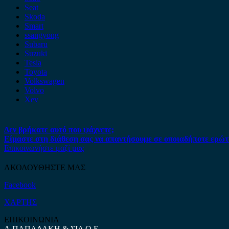
Seat
Skoda
Smart
ssangyong
Subaru
Suzuki
Tesla
Toyota
Volkswagen
Volvo
Xev
Δεν βρήκατε αυτό που ψάχνετε;
Είμαστε στη διάθεση σας να απαντήσουμε σε οποιαδήποτε ερώτ
Επικοινωνήστε μαζί μας
ΑΚΟΛΟΥΘΗΣΤΕ ΜΑΣ
Facebook
ΧΑΡΤΗΣ
ΕΠΙΚΟΙΝΩΝΙΑ
Α.ΠΑΠΑΔΑΚΗ & ΣΙΑ Ο.Ε