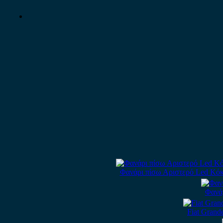
Φανάρι πίσω Αριστερό Led Κόκκ
Φανάρ
Fiat Gran