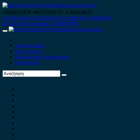
Skip
to
ΑΜΒΡΟΣΙΟΥ ΦΡΑΝΤΖΗ 67, Ν.ΚΟΣΜΟΣ
content
210 9012444
210 9239148
210 9238158
210 9026839
Κινητό-Viber-whatsapp : 6980507900
Primary
Menu
Αρχική Σελίδα
Ποιοί είμαστε
Ανταλλακτικά Αυτοκινήτων
Επικοινωνία