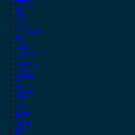
Hyundai
Isuzu
iveco
Jaecoo
Jaguar
Jeep Chrysler
KIA
Lada
Lancia
Leapmotor
Lexus
Lynk & co
Mazda
Mercedes
MG
Mini
Mitsubishi
Nissan
Opel
Omoda
Peugeot
Porsche
Renault
Rover
Saab