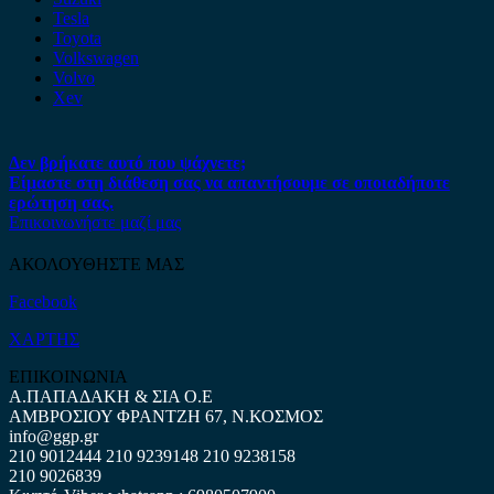
Tesla
Toyota
Volkswagen
Volvo
Xev
Δεν βρήκατε αυτό που ψάχνετε;
Είμαστε στη διάθεση σας να απαντήσουμε σε οποιαδήποτε
ερώτηση σας.
Επικοινωνήστε μαζί μας
ΑΚΟΛΟΥΘΗΣΤΕ ΜΑΣ
Facebook
ΧΑΡΤΗΣ
ΕΠΙΚΟΙΝΩΝΙΑ
Α.ΠΑΠΑΔΑΚΗ & ΣΙΑ Ο.Ε
ΑΜΒΡΟΣΙΟΥ ΦΡΑΝΤΖΗ 67, Ν.ΚΟΣΜΟΣ
info@ggp.gr
210 9012444
210 9239148
210 9238158
210 9026839