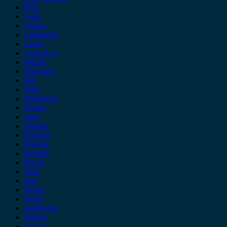
KIA
Lada
Lancia
Leapmotor
Lexus
Lynk & co
Mazda
Mercedes
MG
Mini
Mitsubishi
Nissan
Opel
Omoda
Peugeot
Porsche
Renault
Rover
Saab
Seat
Skoda
Smart
ssangyong
Subaru
Suzuki