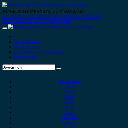
Skip
to
ΑΜΒΡΟΣΙΟΥ ΦΡΑΝΤΖΗ 67, Ν.ΚΟΣΜΟΣ
content
210 9012444
210 9239148
210 9238158
210 9026839
Κινητό-Viber-whatsapp : 6980507900
Primary
Menu
Αρχική Σελίδα
Ποιοί είμαστε
Ανταλλακτικά Αυτοκινήτων
Επικοινωνία
Alfa Romeo
Audi
Austin
Acura
BMW
BYD
Chery
Chevrolet
Citroen
Cupra