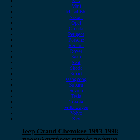
MG
Mini
Mitsubishi
Nissan
Opel
Omoda
Peugeot
Porsche
Renault
Rover
Saab
Seat
Skoda
Smart
ssangyong
Subaru
Suzuki
Tesla
Toyota
Volkswagen
Volvo
Xev
Jeep Grand Cherokee 1993-1998
προφυλακτήρας εμπρός πράσινο