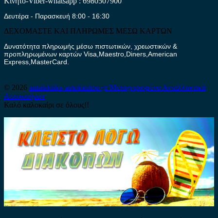
Κινητό-Viber-whatsapp : 6980507900
Δευτέρα - Παρασκευή 8:00 - 16:30
ΔΕΧΟΜΑΣΤΕ ΚΑΙ ΠΛΗΡΩΜΕΣ ΜΕΣΩ ΚΑΡΤΩΝ
Δυνατότητα πληρωμής μέσω πιστωτικών, χρεωστικών &
προπληρωμένων καρτών Visa,Maestro,Diners,American
Express,MasterCard.
© 2026
antalaktika-autokinitou.gr
Μεταχειρισμένα Ανταλλακτικά
Αυτοκινήτων
Καλό καλοκαίρι σε όλους!!