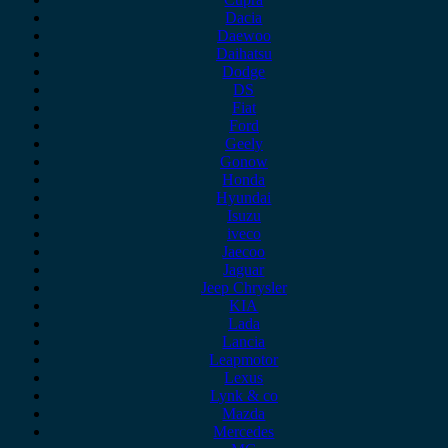
Dacia
Daewoo
Daihatsu
Dodge
DS
Fiat
Ford
Geely
Gonow
Honda
Hyundai
Isuzu
iveco
Jaecoo
Jaguar
Jeep Chrysler
KIA
Lada
Lancia
Leapmotor
Lexus
Lynk & co
Mazda
Mercedes