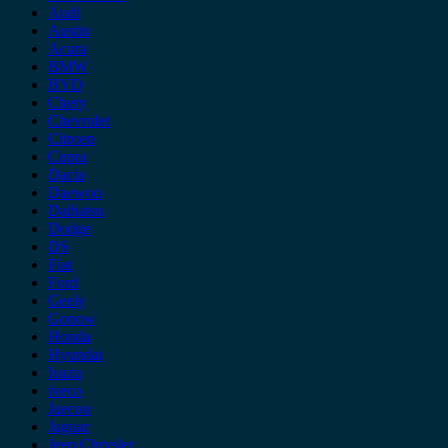
Audi
Austin
Acura
BMW
BYD
Chery
Chevrolet
Citroen
Cupra
Dacia
Daewoo
Daihatsu
Dodge
DS
Fiat
Ford
Geely
Gonow
Honda
Hyundai
Isuzu
iveco
Jaecoo
Jaguar
Jeep Chrysler