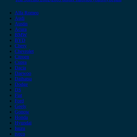
Alfa Romeo
Audi
Austin
Acura
BMW
BYD
Chery
Chevrolet
Citroen
Cupra
Dacia
Daewoo
Daihatsu
Dodge
DS
Fiat
Ford
Geely
Gonow
Honda
Hyundai
Isuzu
iveco