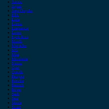
Jaecoo
Jaguar
Jeep Chrysler
KIA
Lada
Lancia
Leapmotor
Lexus
Lynk & co
Mazda
Mercedes
MG
Mini
Mitsubishi
Nissan
Opel
Omoda
Peugeot
Porsche
Renault
Rover
Saab
Seat
Skoda
Smart