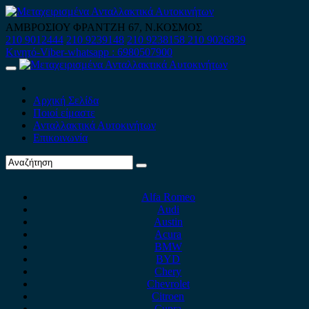
Skip
to
ΑΜΒΡΟΣΙΟΥ ΦΡΑΝΤΖΗ 67, Ν.ΚΟΣΜΟΣ
content
210 9012444
210 9239148
210 9238158
210 9026839
Κινητό-Viber-whatsapp : 6980507900
Primary
Menu
Αρχική Σελίδα
Ποιοί είμαστε
Ανταλλακτικά Αυτοκινήτων
Επικοινωνία
Alfa Romeo
Audi
Austin
Acura
BMW
BYD
Chery
Chevrolet
Citroen
Cupra