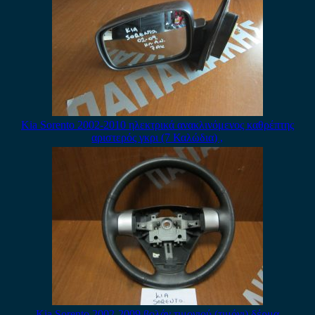
Kia Sorento 2002-2010 ηλεκτρικά ανακλινόμενος καθρέπτης
αριστερός γκρι (7 Καλώδια) ,
Kia Sorento 2002-2009 βολάν τιμονιού (τιμόνι) δέρμα