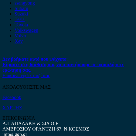
ssangyong
Subaru
Suzuki
Tesla
Toyota
Volkswagen
Volvo
Xev
Δεν βρήκατε αυτό που ψάχνετε;
Είμαστε στη διάθεση σας να απαντήσουμε σε οποιαδήποτε
ερώτηση σας.
Επικοινωνήστε μαζί μας
ΑΚΟΛΟΥΘΗΣΤΕ ΜΑΣ
Facebook
ΧΑΡΤΗΣ
ΕΠΙΚΟΙΝΩΝΙΑ
Α.ΠΑΠΑΔΑΚΗ & ΣΙΑ Ο.Ε
ΑΜΒΡΟΣΙΟΥ ΦΡΑΝΤΖΗ 67, Ν.ΚΟΣΜΟΣ
info@ggp.gr