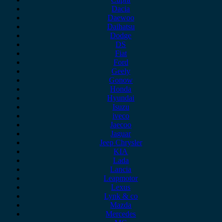
Dacia
Daewoo
Daihatsu
Dodge
DS
Fiat
Ford
Geely
Gonow
Honda
Hyundai
Isuzu
iveco
Jaecoo
Jaguar
Jeep Chrysler
KIA
Lada
Lancia
Leapmotor
Lexus
Lynk & co
Mazda
Mercedes