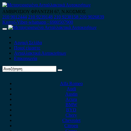
Skip
to
ΑΜΒΡΟΣΙΟΥ ΦΡΑΝΤΖΗ 67, Ν.ΚΟΣΜΟΣ
content
210 9012444
210 9239148
210 9238158
210 9026839
Κινητό-Viber-whatsapp : 6980507900
Primary
Menu
Αρχική Σελίδα
Ποιοί είμαστε
Ανταλλακτικά Αυτοκινήτων
Επικοινωνία
Alfa Romeo
Audi
Austin
Acura
BMW
BYD
Chery
Chevrolet
Citroen
Cupra