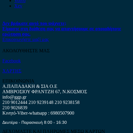
Volvo
Xev
Δεν βρήκατε αυτό που ψάχνετε;
Είμαστε στη διάθεση σας να απαντήσουμε σε οποιαδήποτε
ερώτηση σας.
Επικοινωνήστε μαζί μας
ΑΚΟΛΟΥΘΗΣΤΕ ΜΑΣ
Facebook
ΧΑΡΤΗΣ
ΕΠΙΚΟΙΝΩΝΙΑ
Α.ΠΑΠΑΔΑΚΗ & ΣΙΑ Ο.Ε
ΑΜΒΡΟΣΙΟΥ ΦΡΑΝΤΖΗ 67, Ν.ΚΟΣΜΟΣ
info@ggp.gr
210 9012444
210 9239148
210 9238158
210 9026839
Κινητό-Viber-whatsapp : 6980507900
Δευτέρα - Παρασκευή 8:00 - 16:30
ΔΕΧΟΜΑΣΤΕ ΚΑΙ ΠΛΗΡΩΜΕΣ ΜΕΣΩ ΚΑΡΤΩΝ