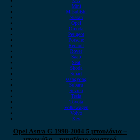
MG
Mini
Mitsubishi
Nissan
Opel
Omoda
Peugeot
Porsche
Renault
Rover
Saab
Seat
Skoda
Smart
ssangyong
Subaru
Suzuki
Tesla
Toyota
Volkswagen
Volvo
Xev
Opel Astra G 1998-2004 5 μπουλόνια –
μπουκάλα – ημιαξόνιο αριστερό