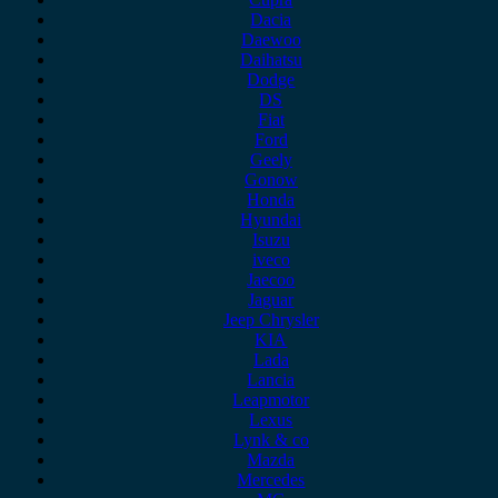
Dacia
Daewoo
Daihatsu
Dodge
DS
Fiat
Ford
Geely
Gonow
Honda
Hyundai
Isuzu
iveco
Jaecoo
Jaguar
Jeep Chrysler
KIA
Lada
Lancia
Leapmotor
Lexus
Lynk & co
Mazda
Mercedes