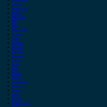
Lexus
Lynk & co
Mazda
Mercedes
MG
Mini
Mitsubishi
Nissan
Opel
Omoda
Peugeot
Porsche
Renault
Rover
Saab
Seat
Skoda
Smart
ssangyong
Subaru
Suzuki
Tesla
Toyota
Volkswagen