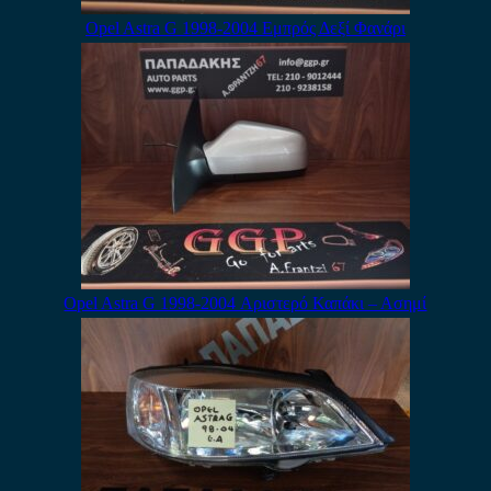
Opel Astra G 1998-2004 Εμπρός Δεξί Φανάρι
Opel Astra G 1998-2004 Αριστερό Καπάκι – Ασημί