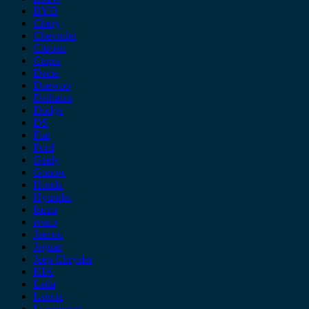
BYD
Chery
Chevrolet
Citroen
Cupra
Dacia
Daewoo
Daihatsu
Dodge
DS
Fiat
Ford
Geely
Gonow
Honda
Hyundai
Isuzu
iveco
Jaecoo
Jaguar
Jeep Chrysler
KIA
Lada
Lancia
Leapmotor