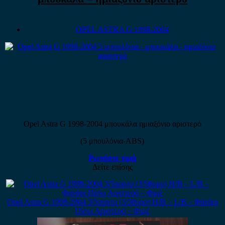
OPEL ASTRA G 1998-2004
Opel Astra G 1998-2004 μπουκάλα ημιαξόνιο αριστερό
(5 μπουλόνια-ABS)
Ρωτήστε τιμή
Δείτε επίσης
Opel Astra G 1998-2004 3/5πορτο (3/5θυρο) H/B – L/B – Φανάρι
Πίσω Αριστερό – Φιμέ