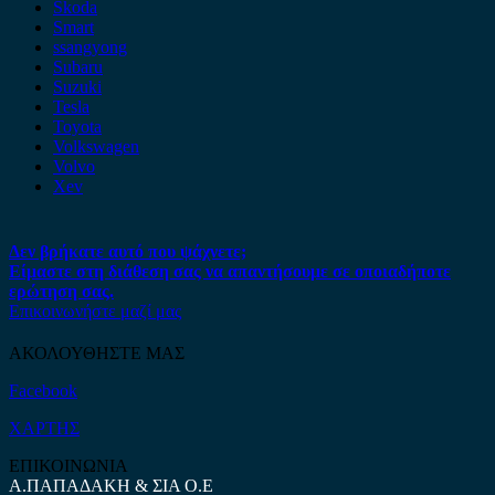
Skoda
Smart
ssangyong
Subaru
Suzuki
Tesla
Toyota
Volkswagen
Volvo
Xev
Δεν βρήκατε αυτό που ψάχνετε;
Είμαστε στη διάθεση σας να απαντήσουμε σε οποιαδήποτε
ερώτηση σας.
Επικοινωνήστε μαζί μας
ΑΚΟΛΟΥΘΗΣΤΕ ΜΑΣ
Facebook
ΧΑΡΤΗΣ
ΕΠΙΚΟΙΝΩΝΙΑ
Α.ΠΑΠΑΔΑΚΗ & ΣΙΑ Ο.Ε