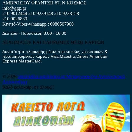
ΑΜΒΡΟΣΙΟΥ ΦΡΑΝΤΖΗ 67, Ν.ΚΟΣΜΟΣ
info@ggp.gr
210 9012444
210 9239148
210 9238158
210 9026839
Κινητό-Viber-whatsapp : 6980507900
Δευτέρα - Παρασκευή 8:00 - 16:30
ΔΕΧΟΜΑΣΤΕ ΚΑΙ ΠΛΗΡΩΜΕΣ ΜΕΣΩ ΚΑΡΤΩΝ
Δυνατότητα πληρωμής μέσω πιστωτικών, χρεωστικών &
προπληρωμένων καρτών Visa,Maestro,Diners,American
Express,MasterCard.
© 2026
antalaktika-autokinitou.gr
Μεταχειρισμένα Ανταλλακτικά
Αυτοκινήτων
Καλό καλοκαίρι σε όλους!!