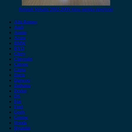
Renault Velsatis 2002-2009 πίσω φανάρι αριστερό
Alfa Romeo
Audi
Austin
Acura
BMW
BYD
Chery
Chevrolet
Citroen
Cupra
Dacia
Daewoo
Daihatsu
Dodge
DS
Fiat
Ford
Geely
Gonow
Honda
Hyundai