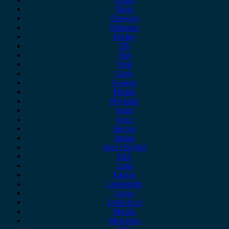
Dacia
Daewoo
Daihatsu
Dodge
DS
Fiat
Ford
Geely
Gonow
Honda
Hyundai
Isuzu
iveco
Jaecoo
Jaguar
Jeep Chrysler
KIA
Lada
Lancia
Leapmotor
Lexus
Lynk & co
Mazda
Mercedes