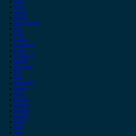
Isuzu
iveco
Jaecoo
Jaguar
Jeep Chrysler
KIA
Lada
Lancia
Leapmotor
Lexus
Lynk & co
Mazda
Mercedes
MG
Mini
Mitsubishi
Nissan
Opel
Omoda
Peugeot
Porsche
Renault
Rover
Saab
Seat