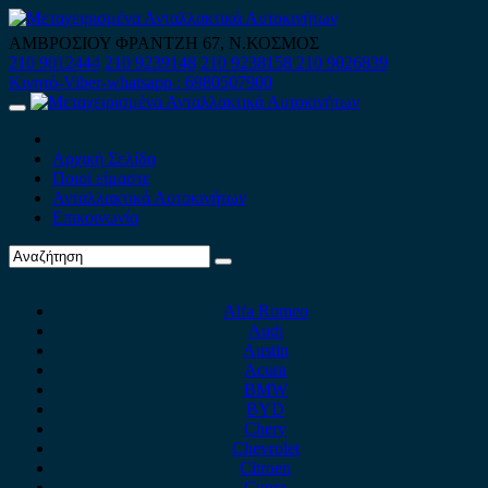
Skip
to
ΑΜΒΡΟΣΙΟΥ ΦΡΑΝΤΖΗ 67, Ν.ΚΟΣΜΟΣ
content
210 9012444
210 9239148
210 9238158
210 9026839
Κινητό-Viber-whatsapp : 6980507900
Primary
Menu
Αρχική Σελίδα
Ποιοί είμαστε
Ανταλλακτικά Αυτοκινήτων
Επικοινωνία
Alfa Romeo
Audi
Austin
Acura
BMW
BYD
Chery
Chevrolet
Citroen
Cupra