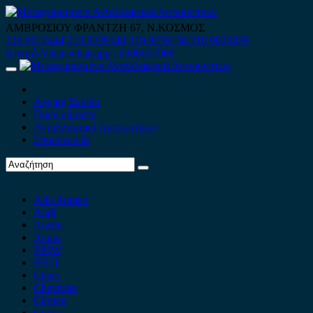
Skip
to
ΑΜΒΡΟΣΙΟΥ ΦΡΑΝΤΖΗ 67, Ν.ΚΟΣΜΟΣ
content
210 9012444
210 9239148
210 9238158
210 9026839
Κινητό-Viber-whatsapp : 6980507900
Primary
Menu
Αρχική Σελίδα
Ποιοί είμαστε
Ανταλλακτικά Αυτοκινήτων
Επικοινωνία
Alfa Romeo
Audi
Austin
Acura
BMW
BYD
Chery
Chevrolet
Citroen
Cupra