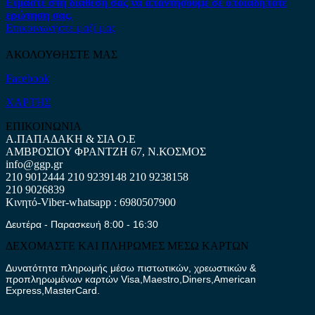
Είμαστε στη διάθεση σας να απαντήσουμε σε οποιαδήποτε
ερώτηση σας.
Επικοινωνήστε μαζί μας
ΑΚΟΛΟΥΘΗΣΤΕ ΜΑΣ
Facebook
ΧΑΡΤΗΣ
ΕΠΙΚΟΙΝΩΝΙΑ
Α.ΠΑΠΑΔΑΚΗ & ΣΙΑ Ο.Ε
ΑΜΒΡΟΣΙΟΥ ΦΡΑΝΤΖΗ 67, Ν.ΚΟΣΜΟΣ
info@ggp.gr
210 9012444
210 9239148
210 9238158
210 9026839
Κινητό-Viber-whatsapp : 6980507900
Δευτέρα - Παρασκευή 8:00 - 16:30
ΔΕΧΟΜΑΣΤΕ ΚΑΙ ΠΛΗΡΩΜΕΣ ΜΕΣΩ ΚΑΡΤΩΝ
Δυνατότητα πληρωμής μέσω πιστωτικών, χρεωστικών &
προπληρωμένων καρτών Visa,Maestro,Diners,American
Express,MasterCard.