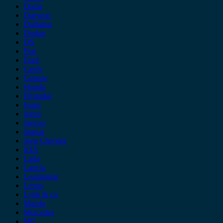
Dacia
Daewoo
Daihatsu
Dodge
DS
Fiat
Ford
Geely
Gonow
Honda
Hyundai
Isuzu
iveco
Jaecoo
Jaguar
Jeep Chrysler
KIA
Lada
Lancia
Leapmotor
Lexus
Lynk & co
Mazda
Mercedes
MG