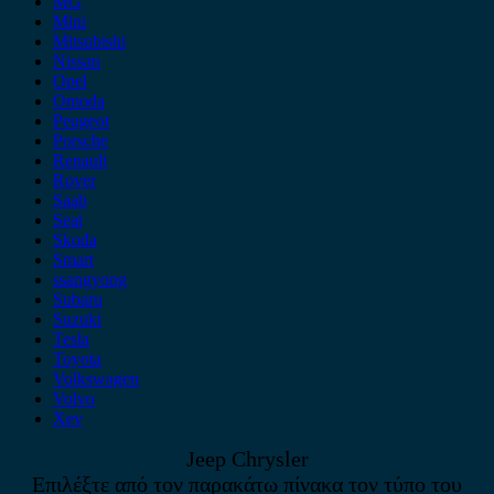
MG
Mini
Mitsubishi
Nissan
Opel
Omoda
Peugeot
Porsche
Renault
Rover
Saab
Seat
Skoda
Smart
ssangyong
Subaru
Suzuki
Tesla
Toyota
Volkswagen
Volvo
Xev
Jeep Chrysler
Επιλέξτε από τον παρακάτω πίνακα τον τύπο του