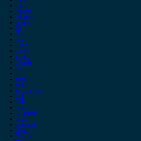
Dacia
Daewoo
Daihatsu
Dodge
DS
Fiat
Ford
Geely
Gonow
Honda
Hyundai
Isuzu
iveco
Jaecoo
Jaguar
Jeep Chrysler
KIA
Lada
Lancia
Leapmotor
Lexus
Lynk & co
Mazda
Mercedes