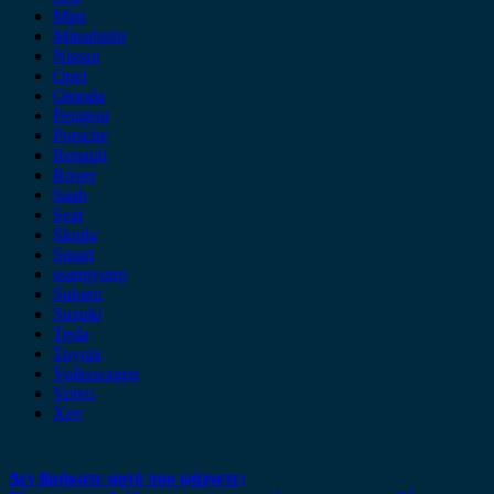
Mini
Mitsubishi
Nissan
Opel
Omoda
Peugeot
Porsche
Renault
Rover
Saab
Seat
Skoda
Smart
ssangyong
Subaru
Suzuki
Tesla
Toyota
Volkswagen
Volvo
Xev
Δεν βρήκατε αυτό που ψάχνετε;