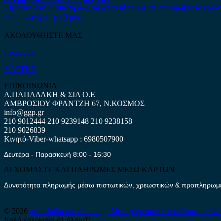
Είμαστε στη διάθεση σας να απαντήσουμε σε οποιαδήποτε ερώτ
Επικοινωνήστε μαζί μας
ΑΚΟΛΟΥΘΗΣΤΕ ΜΑΣ
Facebook
ΧΑΡΤΗΣ
ΕΠΙΚΟΙΝΩΝΙΑ
Α.ΠΑΠΑΔΑΚΗ & ΣΙΑ Ο.Ε
ΑΜΒΡΟΣΙΟΥ ΦΡΑΝΤΖΗ 67, Ν.ΚΟΣΜΟΣ
info@ggp.gr
210 9012444
210 9239148
210 9238158
210 9026839
Κινητό-Viber-whatsapp : 6980507900
Δευτέρα - Παρασκευή 8:00 - 16:30
ΔΕΧΟΜΑΣΤΕ ΚΑΙ ΠΛΗΡΩΜΕΣ ΜΕΣΩ ΚΑΡΤΩΝ
Δυνατότητα πληρωμής μέσω πιστωτικών, χρεωστικών & προπληρωμέν
© 2026
antalaktika-autokinitou.gr
Μεταχειρισμένα Ανταλλακτικά Αυ
Καλό καλοκαίρι σε όλους!!