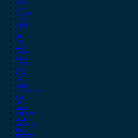
Cupra
Dacia
Daewoo
Daihatsu
Dodge
DS
Fiat
Ford
Geely
Gonow
Honda
Hyundai
Isuzu
iveco
Jaecoo
Jaguar
Jeep Chrysler
KIA
Lada
Lancia
Leapmotor
Lexus
Lynk & co
Mazda
Mercedes