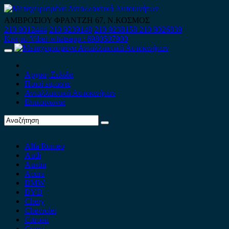
Skip
to
ΑΜΒΡΟΣΙΟΥ ΦΡΑΝΤΖΗ 67, Ν.ΚΟΣΜΟΣ
content
210 9012444
210 9239148
210 9238158
210 9026839
Κινητό-Viber-whatsapp : 6980507900
Primary
Menu
Αρχική Σελίδα
Ποιοί είμαστε
Ανταλλακτικά Αυτοκινήτων
Επικοινωνία
Alfa Romeo
Audi
Austin
Acura
BMW
BYD
Chery
Chevrolet
Citroen
Cupra