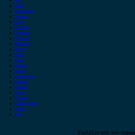
MG
Mini
Mitsubishi
Nissan
Opel
Omoda
Peugeot
Porsche
Renault
Rover
Saab
Seat
Skoda
Smart
ssangyong
Subaru
Suzuki
Tesla
Toyota
Volkswagen
Volvo
Xev
Επιλέξτε από τον παρακ