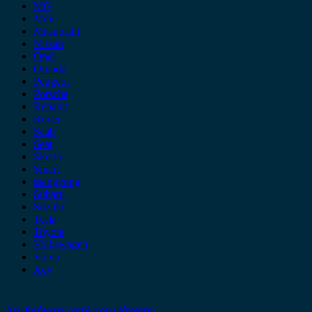
MG
Mini
Mitsubishi
Nissan
Opel
Omoda
Peugeot
Porsche
Renault
Rover
Saab
Seat
Skoda
Smart
ssangyong
Subaru
Suzuki
Tesla
Toyota
Volkswagen
Volvo
Xev
Δεν βρήκατε αυτό που ψάχνετε;