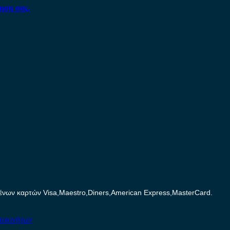
ηση σας.
ων καρτών Visa,Maestro,Diners,American Express,MasterCard.
τοκινήτων