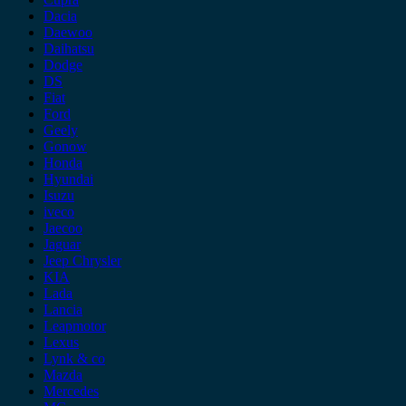
Dacia
Daewoo
Daihatsu
Dodge
DS
Fiat
Ford
Geely
Gonow
Honda
Hyundai
Isuzu
iveco
Jaecoo
Jaguar
Jeep Chrysler
KIA
Lada
Lancia
Leapmotor
Lexus
Lynk & co
Mazda
Mercedes