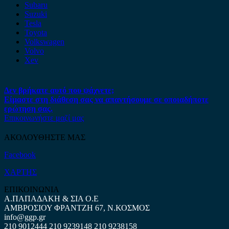
Subaru
Suzuki
Tesla
Toyota
Volkswagen
Volvo
Xev
Δεν βρήκατε αυτό που ψάχνετε;
Είμαστε στη διάθεση σας να απαντήσουμε σε οποιαδήποτε
ερώτηση σας.
Επικοινωνήστε μαζί μας
ΑΚΟΛΟΥΘΗΣΤΕ ΜΑΣ
Facebook
ΧΑΡΤΗΣ
ΕΠΙΚΟΙΝΩΝΙΑ
Α.ΠΑΠΑΔΑΚΗ & ΣΙΑ Ο.Ε
ΑΜΒΡΟΣΙΟΥ ΦΡΑΝΤΖΗ 67, Ν.ΚΟΣΜΟΣ
info@ggp.gr
210 9012444
210 9239148
210 9238158