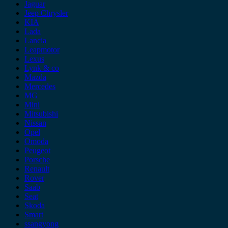
Jaguar
Jeep Chrysler
KIA
Lada
Lancia
Leapmotor
Lexus
Lynk & co
Mazda
Mercedes
MG
Mini
Mitsubishi
Nissan
Opel
Omoda
Peugeot
Porsche
Renault
Rover
Saab
Seat
Skoda
Smart
ssangyong