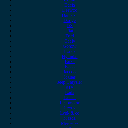
Dacia
Daewoo
Daihatsu
Dodge
DS
Fiat
Ford
Geely
Gonow
Honda
Hyundai
Isuzu
iveco
Jaecoo
Jaguar
Jeep Chrysler
KIA
Lada
Lancia
Leapmotor
Lexus
Lynk & co
Mazda
Mercedes