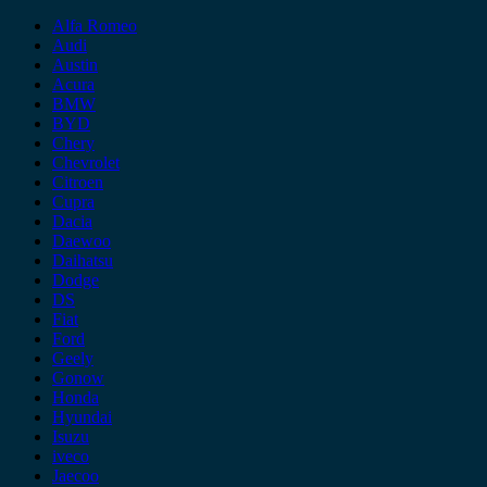
Alfa Romeo
Audi
Austin
Acura
BMW
BYD
Chery
Chevrolet
Citroen
Cupra
Dacia
Daewoo
Daihatsu
Dodge
DS
Fiat
Ford
Geely
Gonow
Honda
Hyundai
Isuzu
iveco
Jaecoo