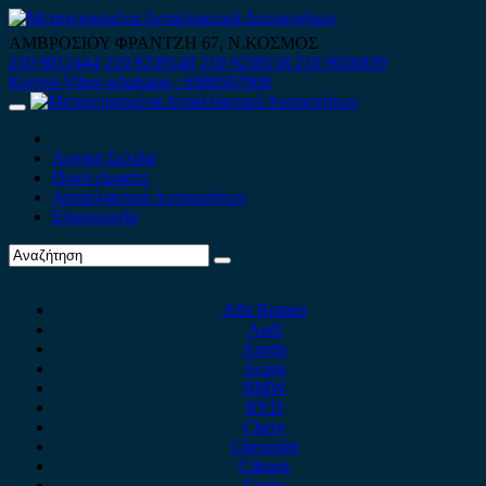
Skip
to
ΑΜΒΡΟΣΙΟΥ ΦΡΑΝΤΖΗ 67, Ν.ΚΟΣΜΟΣ
content
210 9012444
210 9239148
210 9238158
210 9026839
Κινητό-Viber-whatsapp : 6980507900
Primary
Menu
Αρχική Σελίδα
Ποιοί είμαστε
Ανταλλακτικά Αυτοκινήτων
Επικοινωνία
Alfa Romeo
Audi
Austin
Acura
BMW
BYD
Chery
Chevrolet
Citroen
Cupra