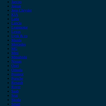
Jaecoo
Jaguar
Jeep Chrysler
KIA
Lada
Lancia
Leapmotor
Lexus
Lynk & co
Mazda
Mercedes
MG
Mini
Mitsubishi
Nissan
Opel
Omoda
Peugeot
Porsche
Renault
Rover
Saab
Seat
Skoda
Smart