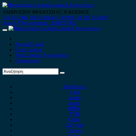
Skip
to
ΑΜΒΡΟΣΙΟΥ ΦΡΑΝΤΖΗ 67, Ν.ΚΟΣΜΟΣ
content
210 9012444
210 9239148
210 9238158
210 9026839
Κινητό-Viber-whatsapp : 6980507900
Primary
Menu
Αρχική Σελίδα
Ποιοί είμαστε
Ανταλλακτικά Αυτοκινήτων
Επικοινωνία
Alfa Romeo
Audi
Austin
Acura
BMW
BYD
Chery
Chevrolet
Citroen
Cupra