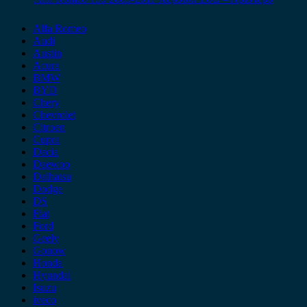
Alfa Romeo
Audi
Austin
Acura
BMW
BYD
Chery
Chevrolet
Citroen
Cupra
Dacia
Daewoo
Daihatsu
Dodge
DS
Fiat
Ford
Geely
Gonow
Honda
Hyundai
Isuzu
iveco