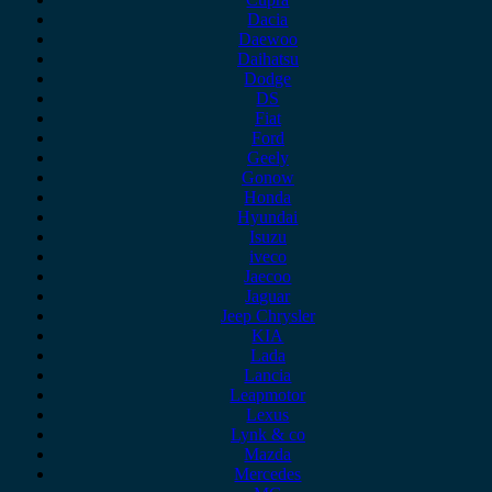
Dacia
Daewoo
Daihatsu
Dodge
DS
Fiat
Ford
Geely
Gonow
Honda
Hyundai
Isuzu
iveco
Jaecoo
Jaguar
Jeep Chrysler
KIA
Lada
Lancia
Leapmotor
Lexus
Lynk & co
Mazda
Mercedes