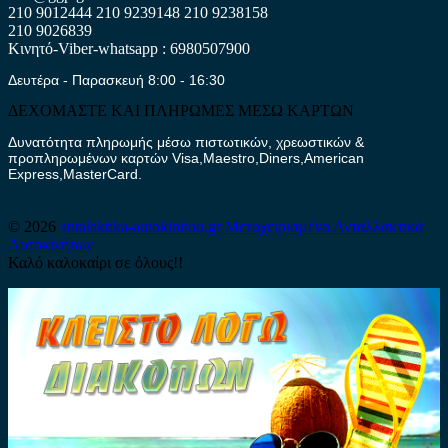
210 9012444
210 9239148
210 9238158
210 9026839
Κινητό-Viber-whatsapp : 6980507900
Δευτέρα - Παρασκευή 8:00 - 16:30
ΔΕΧΟΜΑΣΤΕ ΚΑΙ ΠΛΗΡΩΜΕΣ ΜΕΣΩ ΚΑΡΤΩΝ
Δυνατότητα πληρωμής μέσω πιστωτικών, χρεωστικών &
προπληρωμένων καρτών Visa,Maestro,Diners,American
Express,MasterCard.
© 2026
antalaktika-autokinitou.gr
Μεταχειρισμένα Ανταλλακτικά
Αυτοκινήτων
Καλό καλοκαίρι σε όλους!!