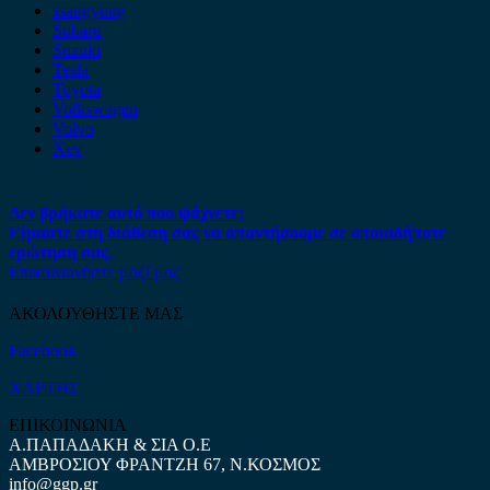
ssangyong
Subaru
Suzuki
Tesla
Toyota
Volkswagen
Volvo
Xev
Δεν βρήκατε αυτό που ψάχνετε;
Είμαστε στη διάθεση σας να απαντήσουμε σε οποιαδήποτε
ερώτηση σας.
Επικοινωνήστε μαζί μας
ΑΚΟΛΟΥΘΗΣΤΕ ΜΑΣ
Facebook
ΧΑΡΤΗΣ
ΕΠΙΚΟΙΝΩΝΙΑ
Α.ΠΑΠΑΔΑΚΗ & ΣΙΑ Ο.Ε
ΑΜΒΡΟΣΙΟΥ ΦΡΑΝΤΖΗ 67, Ν.ΚΟΣΜΟΣ
info@ggp.gr