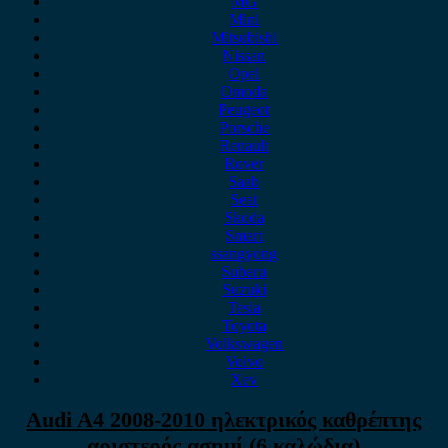
MG
Mini
Mitsubishi
Nissan
Opel
Omoda
Peugeot
Porsche
Renault
Rover
Saab
Seat
Skoda
Smart
ssangyong
Subaru
Suzuki
Tesla
Toyota
Volkswagen
Volvo
Xev
Audi A4 2008-2010 ηλεκτρικός καθρέπτης
αριστερός ασημί (6 καλώδια)