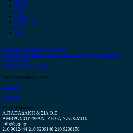
Subaru
Suzuki
Tesla
Toyota
Volkswagen
Volvo
Xev
Δεν βρήκατε αυτό που ψάχνετε;
Είμαστε στη διάθεση σας να απαντήσουμε σε οποιαδήποτε
ερώτηση σας.
Επικοινωνήστε μαζί μας
ΑΚΟΛΟΥΘΗΣΤΕ ΜΑΣ
Facebook
ΧΑΡΤΗΣ
ΕΠΙΚΟΙΝΩΝΙΑ
Α.ΠΑΠΑΔΑΚΗ & ΣΙΑ Ο.Ε
ΑΜΒΡΟΣΙΟΥ ΦΡΑΝΤΖΗ 67, Ν.ΚΟΣΜΟΣ
info@ggp.gr
210 9012444
210 9239148
210 9238158