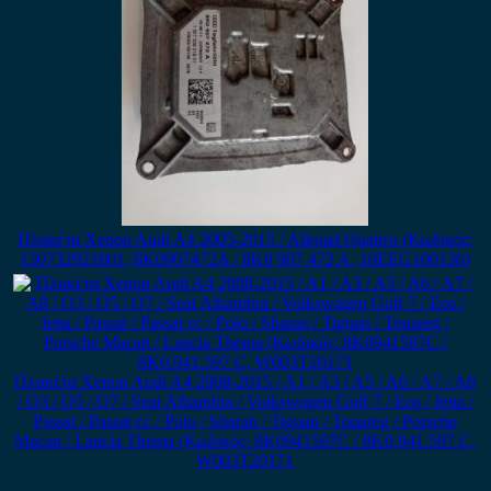
Πλακέτα Xenon Audi A4 2005-2015 / Allroad Quatrro (Κωδικός:
130732921801, 8K0907472A / 8K0 907 472 A, 10EEG100136)
Πλακέτα Xenon Audi A4 2008-2015 / A1 / A3 / A5 / A6 / A7 / A8
/ Q3 / Q5 / Q7 / Seat Alhambra / Volkswagen Golf 7 / Eos / Jetta /
Passat / Passat cc / Polo / Sharan / Tiguan / Touareg / Porsche
Macan / Lancia Thema (Κωδικός: 8K0941597C / 8K0.941.597 C,
W003T20171