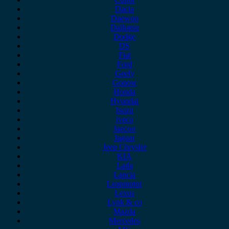
Dacia
Daewoo
Daihatsu
Dodge
DS
Fiat
Ford
Geely
Gonow
Honda
Hyundai
Isuzu
iveco
Jaecoo
Jaguar
Jeep Chrysler
KIA
Lada
Lancia
Leapmotor
Lexus
Lynk & co
Mazda
Mercedes