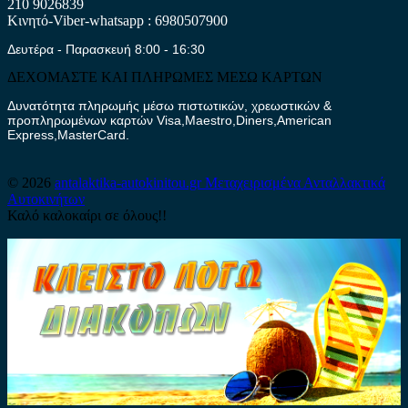
210 9026839
Κινητό-Viber-whatsapp : 6980507900
Δευτέρα - Παρασκευή 8:00 - 16:30
ΔΕΧΟΜΑΣΤΕ ΚΑΙ ΠΛΗΡΩΜΕΣ ΜΕΣΩ ΚΑΡΤΩΝ
Δυνατότητα πληρωμής μέσω πιστωτικών, χρεωστικών &
προπληρωμένων καρτών Visa,Maestro,Diners,American
Express,MasterCard.
© 2026
antalaktika-autokinitou.gr
Μεταχειρισμένα Ανταλλακτικά
Αυτοκινήτων
Καλό καλοκαίρι σε όλους!!