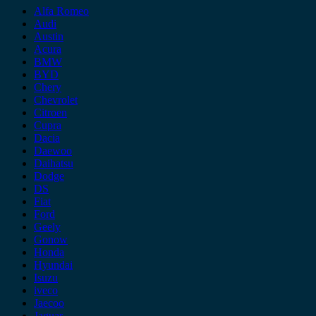
Alfa Romeo
Audi
Austin
Acura
BMW
BYD
Chery
Chevrolet
Citroen
Cupra
Dacia
Daewoo
Daihatsu
Dodge
DS
Fiat
Ford
Geely
Gonow
Honda
Hyundai
Isuzu
iveco
Jaecoo
Jaguar