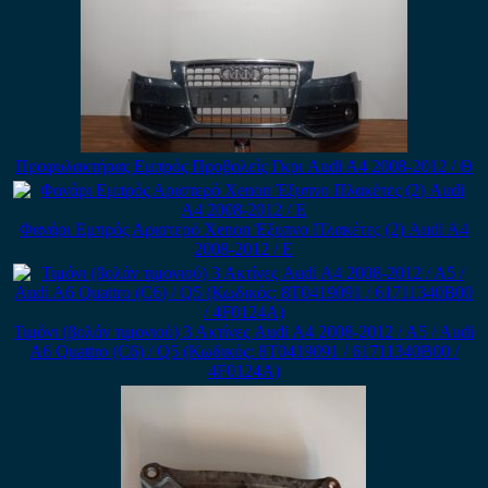
Προφυλακτήρας Εμπρός Προβολείς Γκρι Audi A4 2008-2012 / Θ
Φανάρι Εμπρός Αριστερό Xenon Έξυπνο Πλακέτες (2) Audi A4
2008-2012 / Ε
Τιμόνι (βολάν τιμονιού) 3 Ακτίνες Audi A4 2008-2012 / A5 / Audi
A6 Quattro (C6) / Q5 (Κωδικός: 8T0419091 / 61711340B00 /
4F0124A)