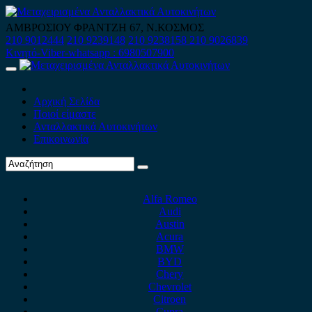
Skip
to
ΑΜΒΡΟΣΙΟΥ ΦΡΑΝΤΖΗ 67, Ν.ΚΟΣΜΟΣ
content
210 9012444
210 9239148
210 9238158
210 9026839
Κινητό-Viber-whatsapp : 6980507900
Primary
Menu
Αρχική Σελίδα
Ποιοί είμαστε
Ανταλλακτικά Αυτοκινήτων
Επικοινωνία
Alfa Romeo
Audi
Austin
Acura
BMW
BYD
Chery
Chevrolet
Citroen
Cupra