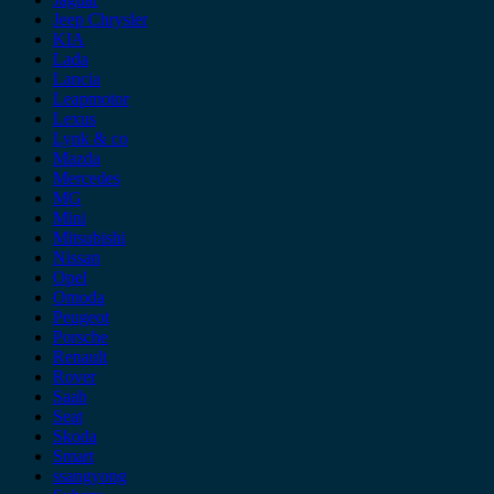
Jeep Chrysler
KIA
Lada
Lancia
Leapmotor
Lexus
Lynk & co
Mazda
Mercedes
MG
Mini
Mitsubishi
Nissan
Opel
Omoda
Peugeot
Porsche
Renault
Rover
Saab
Seat
Skoda
Smart
ssangyong