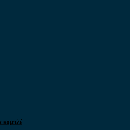
α κομπλέ