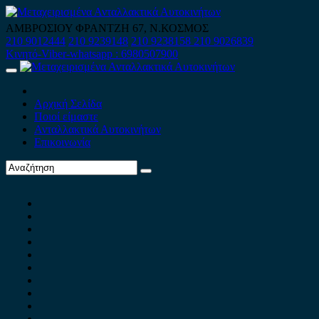
Skip
to
ΑΜΒΡΟΣΙΟΥ ΦΡΑΝΤΖΗ 67, Ν.ΚΟΣΜΟΣ
content
210 9012444
210 9239148
210 9238158
210 9026839
Κινητό-Viber-whatsapp : 6980507900
Primary
Menu
Αρχική Σελίδα
Ποιοί είμαστε
Ανταλλακτικά Αυτοκινήτων
Επικοινωνία