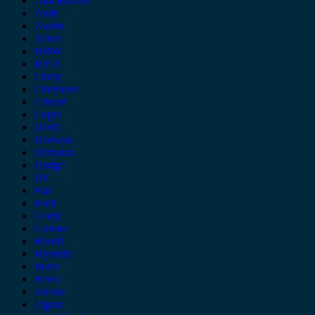
Alfa Romeo
Audi
Austin
Acura
BMW
BYD
Chery
Chevrolet
Citroen
Cupra
Dacia
Daewoo
Daihatsu
Dodge
DS
Fiat
Ford
Geely
Gonow
Honda
Hyundai
Isuzu
iveco
Jaecoo
Jaguar