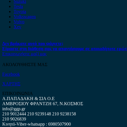
Suzuki
Tesla
Toyota
Volkswagen
Volvo
Xev
Δεν βρήκατε αυτό που ψάχνετε;
Είμαστε στη διάθεση σας να απαντήσουμε σε οποιαδήποτε ερώτ
Επικοινωνήστε μαζί μας
ΑΚΟΛΟΥΘΗΣΤΕ ΜΑΣ
Facebook
ΧΑΡΤΗΣ
ΕΠΙΚΟΙΝΩΝΙΑ
Α.ΠΑΠΑΔΑΚΗ & ΣΙΑ Ο.Ε
ΑΜΒΡΟΣΙΟΥ ΦΡΑΝΤΖΗ 67, Ν.ΚΟΣΜΟΣ
info@ggp.gr
210 9012444
210 9239148
210 9238158
210 9026839
Κινητό-Viber-whatsapp : 6980507900