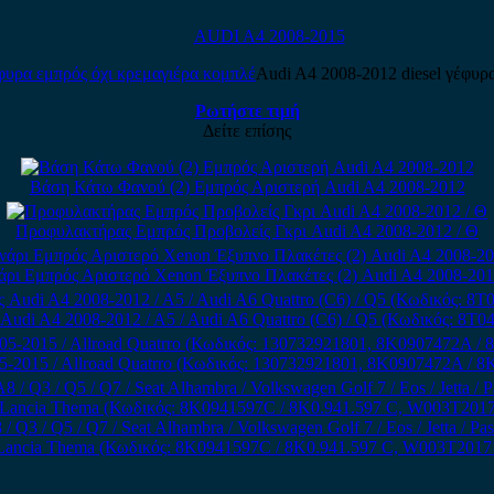
AUDI A4 2008-2015
Audi A4 2008-2012 diesel γέφυρ
Ρωτήστε τιμή
Δείτε επίσης
Βάση Κάτω Φανού (2) Εμπρός Αριστερή Audi A4 2008-2012
Προφυλακτήρας Εμπρός Προβολείς Γκρι Audi A4 2008-2012 / Θ
ρι Εμπρός Αριστερό Xenon Έξυπνο Πλακέτες (2) Audi A4 2008-201
ς Audi A4 2008-2012 / A5 / Audi A6 Quattro (C6) / Q5 (Κωδικός: 8
-2015 / Allroad Quatrro (Κωδικός: 130732921801, 8K0907472A / 
3 / Q5 / Q7 / Seat Alhambra / Volkswagen Golf 7 / Eos / Jetta / Passa
Lancia Thema (Κωδικός: 8K0941597C / 8K0.941.597 C, W003T2017