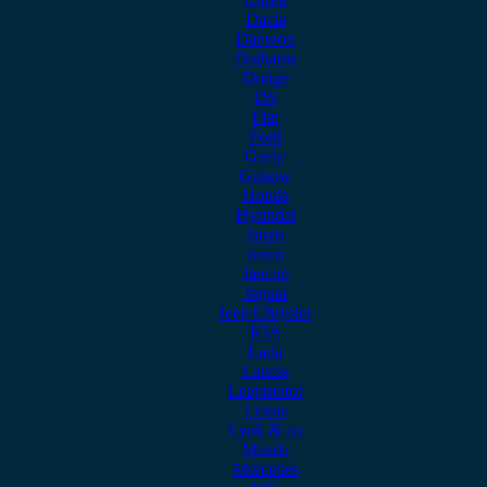
Dacia
Daewoo
Daihatsu
Dodge
DS
Fiat
Ford
Geely
Gonow
Honda
Hyundai
Isuzu
iveco
Jaecoo
Jaguar
Jeep Chrysler
KIA
Lada
Lancia
Leapmotor
Lexus
Lynk & co
Mazda
Mercedes