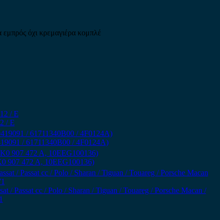
α εμπρός όχι κρεμαγιέρα κομπλέ
2 / Ε
T0419091 / 61711340B00 / 4F0124A)
8K0 907 472 A, 10EEG100136)
t / Passat cc / Polo / Sharan / Tiguan / Touareg / Porsche Macan /
1