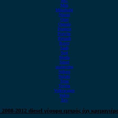
MG
Mini
Mitsubishi
Nissan
Opel
Omoda
Peugeot
Porsche
Renault
Rover
Saab
Seat
Skoda
Smart
ssangyong
Subaru
Suzuki
Tesla
Toyota
Volkswagen
Volvo
Xev
 2008-2012 diesel γέφυρα εμπρός όχι κρεμαγιέρ