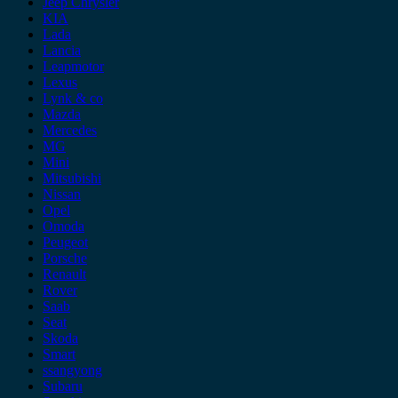
Jeep Chrysler
KIA
Lada
Lancia
Leapmotor
Lexus
Lynk & co
Mazda
Mercedes
MG
Mini
Mitsubishi
Nissan
Opel
Omoda
Peugeot
Porsche
Renault
Rover
Saab
Seat
Skoda
Smart
ssangyong
Subaru