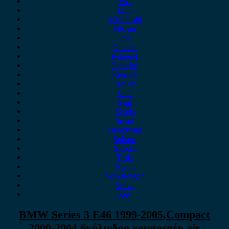
MG
Mini
Mitsubishi
Nissan
Opel
Omoda
Peugeot
Porsche
Renault
Rover
Saab
Seat
Skoda
Smart
ssangyong
Subaru
Suzuki
Tesla
Toyota
Volkswagen
Volvo
Xev
BMW Series 3 E46 1999-2005,Compact
2000-2004 6κύλινδρο κομπρεσέρ air