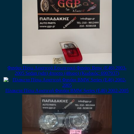
Φανάρι Πίσω Αριστερό Εσωτερικό Φανάρι Bmw (E46) 2003-
2005 Sedan (sdn) 4πορτο (4θυρο) (Κωδικός: 6907937)
Πλακετα Πίσω Αριστερή Φανάρι BMW Series (E46) 2002-2005