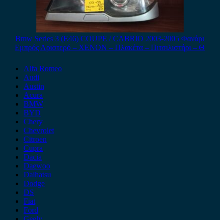
Bmw Series 3 (E46) COUPE / CABRIO 2003-2005 Φανάρι
Εμπρός Αριστερό – XENON – Πλακέτα – Πιτσιλιστήρι – Θ
Alfa Romeo
Audi
Austin
Acura
BMW
BYD
Chery
Chevrolet
Citroen
Cupra
Dacia
Daewoo
Daihatsu
Dodge
DS
Fiat
Ford
Geely