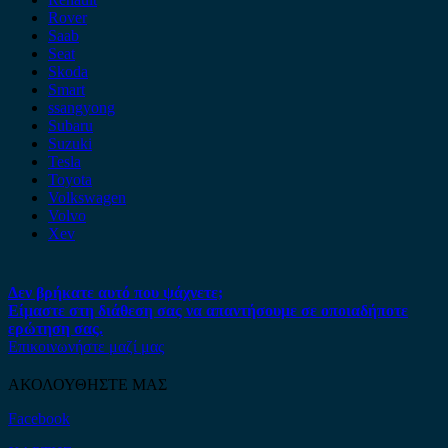
Rover
Saab
Seat
Skoda
Smart
ssangyong
Subaru
Suzuki
Tesla
Toyota
Volkswagen
Volvo
Xev
Δεν βρήκατε αυτό που ψάχνετε;
Είμαστε στη διάθεση σας να απαντήσουμε σε οποιαδήποτε
ερώτηση σας.
Επικοινωνήστε μαζί μας
ΑΚΟΛΟΥΘΗΣΤΕ ΜΑΣ
Facebook