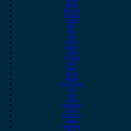
Dacia
Daewoo
Daihatsu
Dodge
DS
Fiat
Ford
Geely
Gonow
Honda
Hyundai
Isuzu
iveco
Jaecoo
Jaguar
Jeep Chrysler
KIA
Lada
Lancia
Leapmotor
Lexus
Lynk & co
Mazda
Mercedes