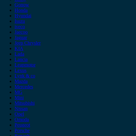
Gonow
Honda
Hyundai
Isuzu
iveco
Jaecoo
Jaguar
Jeep Chrysler
KIA
Lada
Lancia
Leapmotor
Lexus
Lynk & co
Mazda
Mercedes
MG
Mini
Mitsubishi
Nissan
Opel
Omoda
Peugeot
Porsche
Renault