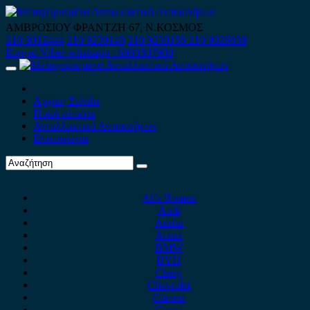
Skip
to
ΑΜΒΡΟΣΙΟΥ ΦΡΑΝΤΖΗ 67, Ν.ΚΟΣΜΟΣ
content
210 9012444
210 9239148
210 9238158
210 9026839
Κινητό-Viber-whatsapp : 6980507900
Primary
Menu
Αρχική Σελίδα
Ποιοί είμαστε
Ανταλλακτικά Αυτοκινήτων
Επικοινωνία
Alfa Romeo
Audi
Austin
Acura
BMW
BYD
Chery
Chevrolet
Citroen
Cupra