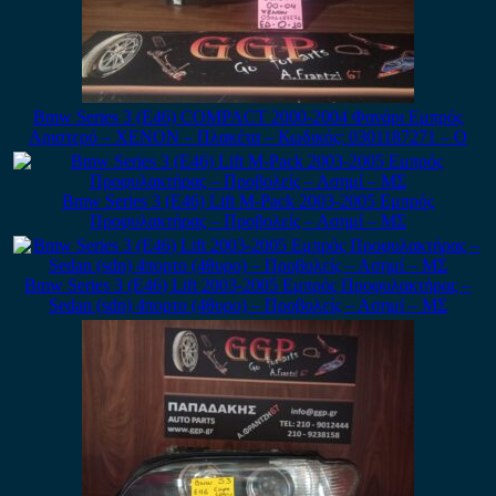
Bmw Series 3 (E46) COMPACT 2000-2004 Φανάρι Εμπρός
Αριστερό – XENON – Πλακέτα – Κωδικός: 0301187271 – Ο
Bmw Series 3 (E46) Lift M-Pack 2003-2005 Εμπρός
Προφυλακτήρας – Προβολείς – Ασημί – ΜΣ
Bmw Series 3 (E46) Lift 2003-2005 Εμπρός Προφυλακτήρας –
Sedan (sdn) 4πορτο (4θυρο) – Προβολείς – Ασημί – ΜΣ