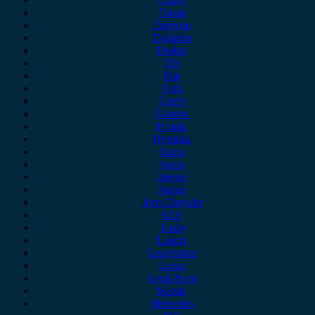
Dacia
Daewoo
Daihatsu
Dodge
DS
Fiat
Ford
Geely
Gonow
Honda
Hyundai
Isuzu
iveco
Jaecoo
Jaguar
Jeep Chrysler
KIA
Lada
Lancia
Leapmotor
Lexus
Lynk & co
Mazda
Mercedes