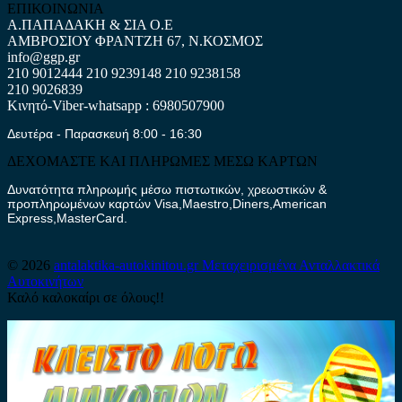
ΕΠΙΚΟΙΝΩΝΙΑ
Α.ΠΑΠΑΔΑΚΗ & ΣΙΑ Ο.Ε
ΑΜΒΡΟΣΙΟΥ ΦΡΑΝΤΖΗ 67, Ν.ΚΟΣΜΟΣ
info@ggp.gr
210 9012444
210 9239148
210 9238158
210 9026839
Κινητό-Viber-whatsapp : 6980507900
Δευτέρα - Παρασκευή 8:00 - 16:30
ΔΕΧΟΜΑΣΤΕ ΚΑΙ ΠΛΗΡΩΜΕΣ ΜΕΣΩ ΚΑΡΤΩΝ
Δυνατότητα πληρωμής μέσω πιστωτικών, χρεωστικών &
προπληρωμένων καρτών Visa,Maestro,Diners,American
Express,MasterCard.
© 2026
antalaktika-autokinitou.gr
Μεταχειρισμένα Ανταλλακτικά
Αυτοκινήτων
Καλό καλοκαίρι σε όλους!!