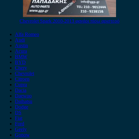
Chevrolet Spark 2010-2013 φανάρι πίσω αριστερό
Alfa Romeo
Audi
Austin
Acura
BMW
BYD
Chery
Chevrolet
Citroen
Cupra
Dacia
Daewoo
Daihatsu
Dodge
DS
Fiat
Ford
Geely
Gonow