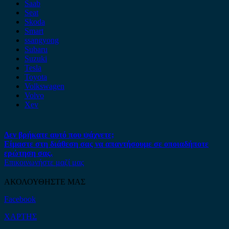
Saab
Seat
Skoda
Smart
ssangyong
Subaru
Suzuki
Tesla
Toyota
Volkswagen
Volvo
Xev
Δεν βρήκατε αυτό που ψάχνετε;
Είμαστε στη διάθεση σας να απαντήσουμε σε οποιαδήποτε
ερώτηση σας.
Επικοινωνήστε μαζί μας
ΑΚΟΛΟΥΘΗΣΤΕ ΜΑΣ
Facebook
ΧΑΡΤΗΣ