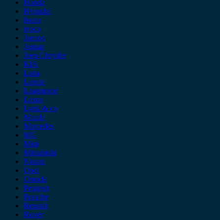
Honda
Hyundai
Isuzu
iveco
Jaecoo
Jaguar
Jeep Chrysler
KIA
Lada
Lancia
Leapmotor
Lexus
Lynk & co
Mazda
Mercedes
MG
Mini
Mitsubishi
Nissan
Opel
Omoda
Peugeot
Porsche
Renault
Rover