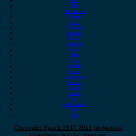
MG
Mini
Mitsubishi
Nissan
Opel
Omoda
Peugeot
Porsche
Renault
Rover
Saab
Seat
Skoda
Smart
ssangyong
Subaru
Suzuki
Tesla
Toyota
Volkswagen
Volvo
Xev
Chevrolet Spark 2010-2015 μηχανικός
καθρέπτης δεξιός κόκκινος