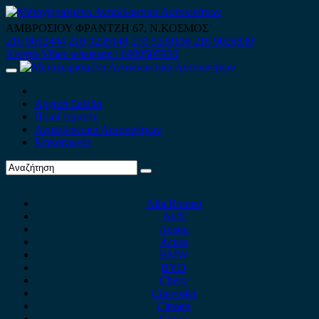
Skip
to
ΑΜΒΡΟΣΙΟΥ ΦΡΑΝΤΖΗ 67, Ν.ΚΟΣΜΟΣ
content
210 9012444
210 9239148
210 9238158
210 9026839
Κινητό-Viber-whatsapp : 6980507900
Primary
Menu
Αρχική Σελίδα
Ποιοί είμαστε
Ανταλλακτικά Αυτοκινήτων
Επικοινωνία
Alfa Romeo
Audi
Austin
Acura
BMW
BYD
Chery
Chevrolet
Citroen
Cupra