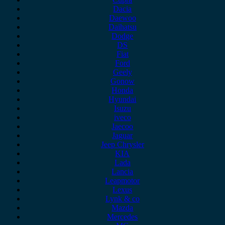
Dacia
Daewoo
Daihatsu
Dodge
DS
Fiat
Ford
Geely
Gonow
Honda
Hyundai
Isuzu
iveco
Jaecoo
Jaguar
Jeep Chrysler
KIA
Lada
Lancia
Leapmotor
Lexus
Lynk & co
Mazda
Mercedes