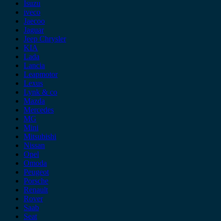
Isuzu
iveco
Jaecoo
Jaguar
Jeep Chrysler
KIA
Lada
Lancia
Leapmotor
Lexus
Lynk & co
Mazda
Mercedes
MG
Mini
Mitsubishi
Nissan
Opel
Omoda
Peugeot
Porsche
Renault
Rover
Saab
Seat