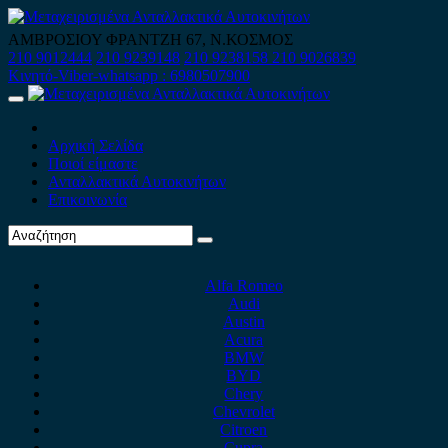
Skip
to
ΑΜΒΡΟΣΙΟΥ ΦΡΑΝΤΖΗ 67, Ν.ΚΟΣΜΟΣ
content
210 9012444
210 9239148
210 9238158
210 9026839
Κινητό-Viber-whatsapp : 6980507900
Primary
Menu
Αρχική Σελίδα
Ποιοί είμαστε
Ανταλλακτικά Αυτοκινήτων
Επικοινωνία
Alfa Romeo
Audi
Austin
Acura
BMW
BYD
Chery
Chevrolet
Citroen
Cupra