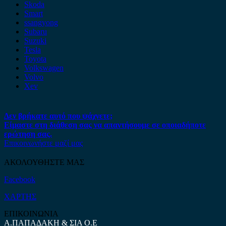
Skoda
Smart
ssangyong
Subaru
Suzuki
Tesla
Toyota
Volkswagen
Volvo
Xev
Δεν βρήκατε αυτό που ψάχνετε;
Είμαστε στη διάθεση σας να απαντήσουμε σε οποιαδήποτε
ερώτηση σας.
Επικοινωνήστε μαζί μας
ΑΚΟΛΟΥΘΗΣΤΕ ΜΑΣ
Facebook
ΧΑΡΤΗΣ
ΕΠΙΚΟΙΝΩΝΙΑ
Α.ΠΑΠΑΔΑΚΗ & ΣΙΑ Ο.Ε