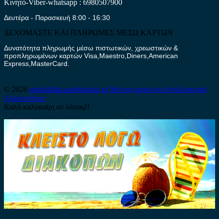
Κινητό-Viber-whatsapp : 6980507900
Δευτέρα - Παρασκευή 8:00 - 16:30
ΔΕΧΟΜΑΣΤΕ ΚΑΙ ΠΛΗΡΩΜΕΣ ΜΕΣΩ ΚΑΡΤΩΝ
Δυνατότητα πληρωμής μέσω πιστωτικών, χρεωστικών &
προπληρωμένων καρτών Visa,Maestro,Diners,American
Express,MasterCard.
© 2026
antalaktika-autokinitou.gr
Μεταχειρισμένα Ανταλλακτικά
Αυτοκινήτων
Καλό καλοκαίρι σε όλους!!