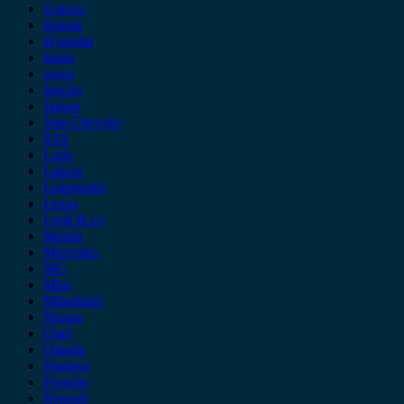
Gonow
Honda
Hyundai
Isuzu
iveco
Jaecoo
Jaguar
Jeep Chrysler
KIA
Lada
Lancia
Leapmotor
Lexus
Lynk & co
Mazda
Mercedes
MG
Mini
Mitsubishi
Nissan
Opel
Omoda
Peugeot
Porsche
Renault