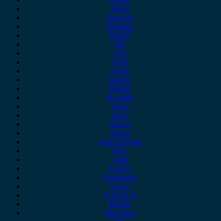
Dacia
Daewoo
Daihatsu
Dodge
DS
Fiat
Ford
Geely
Gonow
Honda
Hyundai
Isuzu
iveco
Jaecoo
Jaguar
Jeep Chrysler
KIA
Lada
Lancia
Leapmotor
Lexus
Lynk & co
Mazda
Mercedes