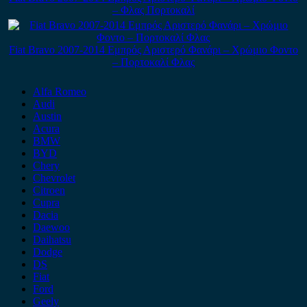
– Φλας Πορτοκαλί
Fiat Bravo 2007-2014 Εμπρός Αριστερό Φανάρι – Χρώμιο Φοντο
– Πορτοκαλί Φλας
Alfa Romeo
Audi
Austin
Acura
BMW
BYD
Chery
Chevrolet
Citroen
Cupra
Dacia
Daewoo
Daihatsu
Dodge
DS
Fiat
Ford
Geely