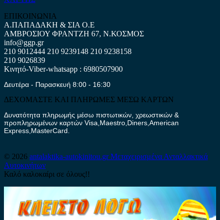
ΕΠΙΚΟΙΝΩΝΙΑ
Α.ΠΑΠΑΔΑΚΗ & ΣΙΑ Ο.Ε
ΑΜΒΡΟΣΙΟΥ ΦΡΑΝΤΖΗ 67, Ν.ΚΟΣΜΟΣ
info@ggp.gr
210 9012444
210 9239148
210 9238158
210 9026839
Κινητό-Viber-whatsapp : 6980507900
Δευτέρα - Παρασκευή 8:00 - 16:30
ΔΕΧΟΜΑΣΤΕ ΚΑΙ ΠΛΗΡΩΜΕΣ ΜΕΣΩ ΚΑΡΤΩΝ
Δυνατότητα πληρωμής μέσω πιστωτικών, χρεωστικών &
προπληρωμένων καρτών Visa,Maestro,Diners,American
Express,MasterCard.
© 2026
antalaktika-autokinitou.gr
Μεταχειρισμένα Ανταλλακτικά
Αυτοκινήτων
Καλό καλοκαίρι σε όλους!!