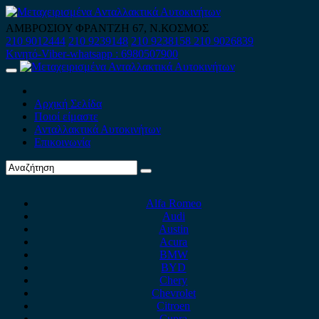
Skip
to
ΑΜΒΡΟΣΙΟΥ ΦΡΑΝΤΖΗ 67, Ν.ΚΟΣΜΟΣ
content
210 9012444
210 9239148
210 9238158
210 9026839
Κινητό-Viber-whatsapp : 6980507900
Primary
Menu
Αρχική Σελίδα
Ποιοί είμαστε
Ανταλλακτικά Αυτοκινήτων
Επικοινωνία
Alfa Romeo
Audi
Austin
Acura
BMW
BYD
Chery
Chevrolet
Citroen
Cupra