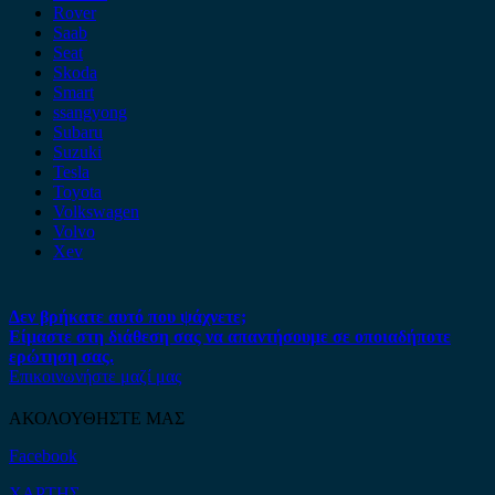
Rover
Saab
Seat
Skoda
Smart
ssangyong
Subaru
Suzuki
Tesla
Toyota
Volkswagen
Volvo
Xev
Δεν βρήκατε αυτό που ψάχνετε;
Είμαστε στη διάθεση σας να απαντήσουμε σε οποιαδήποτε
ερώτηση σας.
Επικοινωνήστε μαζί μας
ΑΚΟΛΟΥΘΗΣΤΕ ΜΑΣ
Facebook
ΧΑΡΤΗΣ