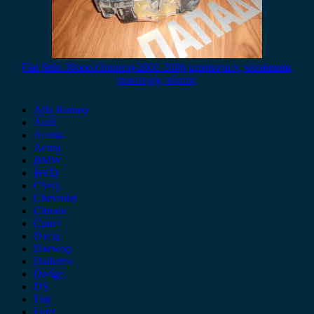
Fiat Stilo 3θυρο (3πορτο) 2001-2006 μηχανισμός κλειδαριάς
αριστερής πόρτας
Alfa Romeo
Audi
Austin
Acura
BMW
BYD
Chery
Chevrolet
Citroen
Cupra
Dacia
Daewoo
Daihatsu
Dodge
DS
Fiat
Ford