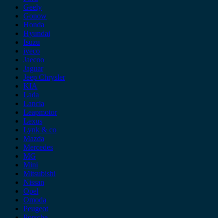
Geely
Gonow
Honda
Hyundai
Isuzu
iveco
Jaecoo
Jaguar
Jeep Chrysler
KIA
Lada
Lancia
Leapmotor
Lexus
Lynk & co
Mazda
Mercedes
MG
Mini
Mitsubishi
Nissan
Opel
Omoda
Peugeot
Porsche