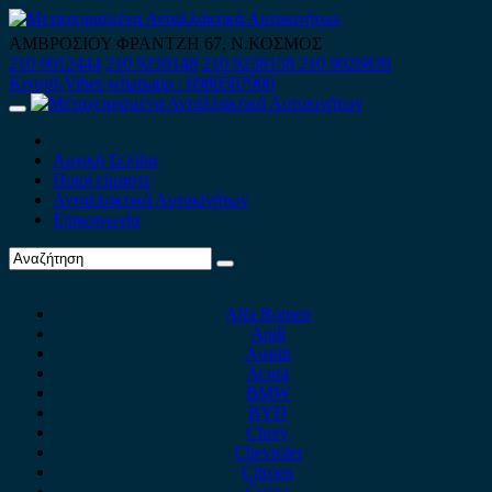
Skip
to
ΑΜΒΡΟΣΙΟΥ ΦΡΑΝΤΖΗ 67, Ν.ΚΟΣΜΟΣ
content
210 9012444
210 9239148
210 9238158
210 9026839
Κινητό-Viber-whatsapp : 6980507900
Primary
Menu
Αρχική Σελίδα
Ποιοί είμαστε
Ανταλλακτικά Αυτοκινήτων
Επικοινωνία
Alfa Romeo
Audi
Austin
Acura
BMW
BYD
Chery
Chevrolet
Citroen
Cupra