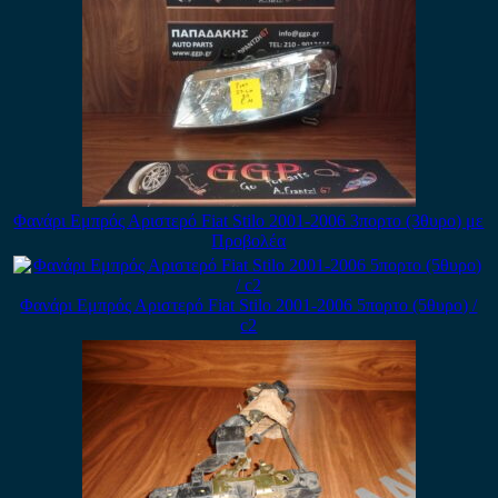
Φανάρι Εμπρός Αριστερό Fiat Stilo 2001-2006 3πορτο (3θυρο) με
Προβολέα
Φανάρι Εμπρός Αριστερό Fiat Stilo 2001-2006 5πορτο (5θυρο) /
c2