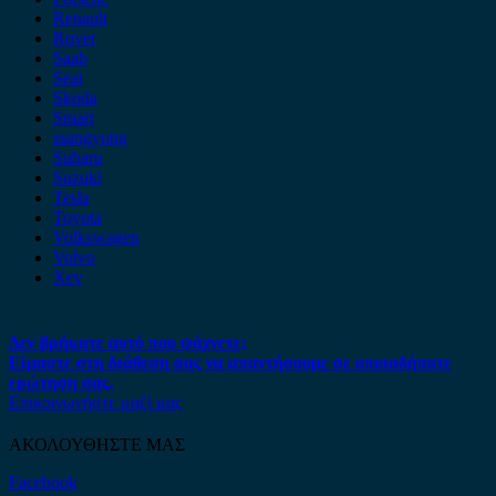
Renault
Rover
Saab
Seat
Skoda
Smart
ssangyong
Subaru
Suzuki
Tesla
Toyota
Volkswagen
Volvo
Xev
Δεν βρήκατε αυτό που ψάχνετε;
Είμαστε στη διάθεση σας να απαντήσουμε σε οποιαδήποτε
ερώτηση σας.
Επικοινωνήστε μαζί μας
ΑΚΟΛΟΥΘΗΣΤΕ ΜΑΣ
Facebook