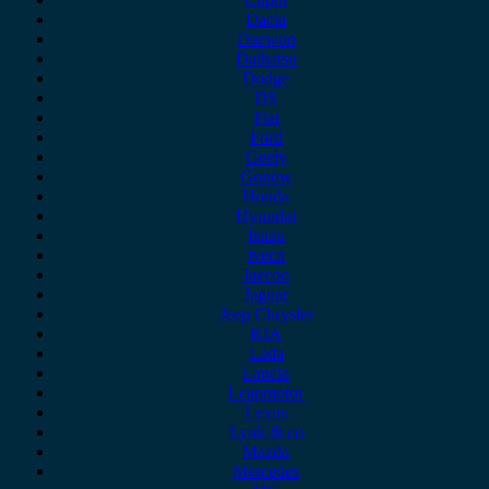
Dacia
Daewoo
Daihatsu
Dodge
DS
Fiat
Ford
Geely
Gonow
Honda
Hyundai
Isuzu
iveco
Jaecoo
Jaguar
Jeep Chrysler
KIA
Lada
Lancia
Leapmotor
Lexus
Lynk & co
Mazda
Mercedes