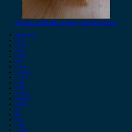
Ford Escort 1990-1995 καθρέπτης απλός δεξιός ασημί
Alfa Romeo
Audi
Austin
Acura
BMW
BYD
Chery
Chevrolet
Citroen
Cupra
Dacia
Daewoo
Daihatsu
Dodge
DS
Fiat
Ford
Geely
Gonow