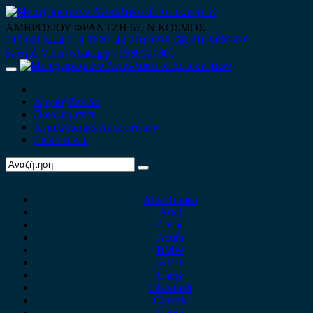
Skip
to
ΑΜΒΡΟΣΙΟΥ ΦΡΑΝΤΖΗ 67, Ν.ΚΟΣΜΟΣ
content
210 9012444
210 9239148
210 9238158
210 9026839
Κινητό-Viber-whatsapp : 6980507900
Primary
Menu
Αρχική Σελίδα
Ποιοί είμαστε
Ανταλλακτικά Αυτοκινήτων
Επικοινωνία
Alfa Romeo
Audi
Austin
Acura
BMW
BYD
Chery
Chevrolet
Citroen
Cupra