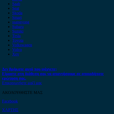
Saab
Seat
Skoda
Smart
ssangyong
Subaru
Suzuki
Tesla
Toyota
Volkswagen
Volvo
Xev
Δεν βρήκατε αυτό που ψάχνετε;
Είμαστε στη διάθεση σας να απαντήσουμε σε οποιαδήποτε
ερώτηση σας.
Επικοινωνήστε μαζί μας
ΑΚΟΛΟΥΘΗΣΤΕ ΜΑΣ
Facebook
ΧΑΡΤΗΣ