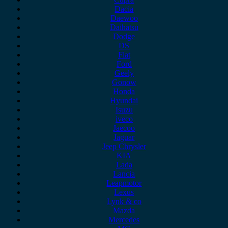
Dacia
Daewoo
Daihatsu
Dodge
DS
Fiat
Ford
Geely
Gonow
Honda
Hyundai
Isuzu
iveco
Jaecoo
Jaguar
Jeep Chrysler
KIA
Lada
Lancia
Leapmotor
Lexus
Lynk & co
Mazda
Mercedes