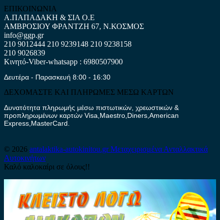
ΕΠΙΚΟΙΝΩΝΙΑ
Α.ΠΑΠΑΔΑΚΗ & ΣΙΑ Ο.Ε
ΑΜΒΡΟΣΙΟΥ ΦΡΑΝΤΖΗ 67, Ν.ΚΟΣΜΟΣ
info@ggp.gr
210 9012444
210 9239148
210 9238158
210 9026839
Κινητό-Viber-whatsapp : 6980507900
Δευτέρα - Παρασκευή 8:00 - 16:30
ΔΕΧΟΜΑΣΤΕ ΚΑΙ ΠΛΗΡΩΜΕΣ ΜΕΣΩ ΚΑΡΤΩΝ
Δυνατότητα πληρωμής μέσω πιστωτικών, χρεωστικών &
προπληρωμένων καρτών Visa,Maestro,Diners,American
Express,MasterCard.
© 2026
antalaktika-autokinitou.gr
Μεταχειρισμένα Ανταλλακτικά
Αυτοκινήτων
Καλό καλοκαίρι σε όλους!!