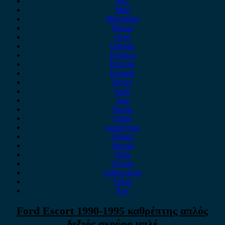
MG
Mini
Mitsubishi
Nissan
Opel
Omoda
Peugeot
Porsche
Renault
Rover
Saab
Seat
Skoda
Smart
ssangyong
Subaru
Suzuki
Tesla
Toyota
Volkswagen
Volvo
Xev
Ford Escort 1990-1995 καθρέπτης απλός
δεξιός σκούρο μπλέ