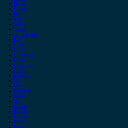
Honda
Hyundai
Isuzu
iveco
Jaecoo
Jaguar
Jeep Chrysler
KIA
Lada
Lancia
Leapmotor
Lexus
Lynk & co
Mazda
Mercedes
MG
Mini
Mitsubishi
Nissan
Opel
Omoda
Peugeot
Porsche
Renault
Rover