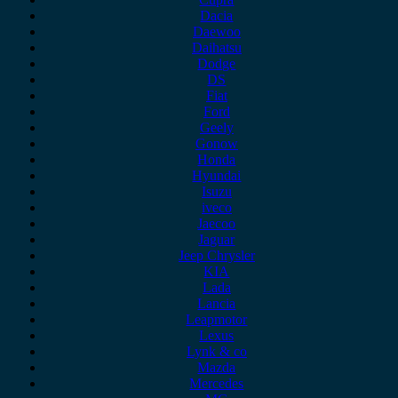
Dacia
Daewoo
Daihatsu
Dodge
DS
Fiat
Ford
Geely
Gonow
Honda
Hyundai
Isuzu
iveco
Jaecoo
Jaguar
Jeep Chrysler
KIA
Lada
Lancia
Leapmotor
Lexus
Lynk & co
Mazda
Mercedes