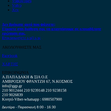
Volkswagen
Volvo
Xev
Δεν βρήκατε αυτό που ψάχνετε;
Είμαστε στη διάθεση σας να απαντήσουμε σε οποιαδήποτε
ερώτηση σας.
Επικοινωνήστε μαζί μας
ΑΚΟΛΟΥΘΗΣΤΕ ΜΑΣ
Facebook
ΧΑΡΤΗΣ
ΕΠΙΚΟΙΝΩΝΙΑ
Α.ΠΑΠΑΔΑΚΗ & ΣΙΑ Ο.Ε
ΑΜΒΡΟΣΙΟΥ ΦΡΑΝΤΖΗ 67, Ν.ΚΟΣΜΟΣ
info@ggp.gr
210 9012444
210 9239148
210 9238158
210 9026839
Κινητό-Viber-whatsapp : 6980507900
Δευτέρα - Παρασκευή 8:00 - 16:30