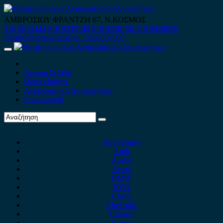
Skip
to
ΑΜΒΡΟΣΙΟΥ ΦΡΑΝΤΖΗ 67, Ν.ΚΟΣΜΟΣ
content
210 9012444
210 9239148
210 9238158
210 9026839
Κινητό-Viber-whatsapp : 6980507900
Primary
Menu
Αρχική Σελίδα
Ποιοί είμαστε
Ανταλλακτικά Αυτοκινήτων
Επικοινωνία
Alfa Romeo
Audi
Austin
Acura
BMW
BYD
Chery
Chevrolet
Citroen
Cupra