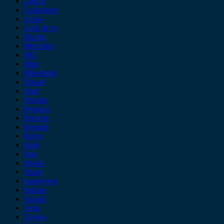
Lancia
Leapmotor
Lexus
Lynk & co
Mazda
Mercedes
MG
Mini
Mitsubishi
Nissan
Opel
Omoda
Peugeot
Porsche
Renault
Rover
Saab
Seat
Skoda
Smart
ssangyong
Subaru
Suzuki
Tesla
Toyota