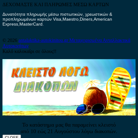
ΔΕΧΟΜΑΣΤΕ ΚΑΙ ΠΛΗΡΩΜΕΣ ΜΕΣΩ ΚΑΡΤΩΝ
Δυνατότητα πληρωμής μέσω πιστωτικών, χρεωστικών &
προπληρωμένων καρτών Visa,Maestro,Diners,American
Express,MasterCard.
© 2026
antalaktika-autokinitou.gr
Μεταχειρισμένα Ανταλλακτικά
Αυτοκινήτων
Καλό καλοκαίρι σε όλους!!
Το κατάστημα μας θα παραμείνει κλειστό
από 10 εώς 21 Αυγούστου λόγω διακοπών.
CLOSE