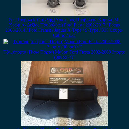
Σετ Προβολείς Ομίχλης (Αριστερός Προβολέας Κομπλέ Με
Χρώμιο / Δεξίος Προβολέας) Ford Fiesta 2002-2017 / Focus
2008-2014 / Ford Transit / Jaguar X-Type / S-Type / XK Coupe-
Cabrio / κ.α.
Τζαμόπορτα (Πίσω Πόρτα) Μαύρη Ford Fiesta 2002-2008 3πορτο
(3θυρο) / Γ