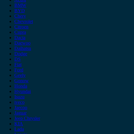
BMW
BYD
Chery
Chevrolet
Citroen
Cupra
Dacia
Daewoo
Daihatsu
Dodge
DS
Fiat
Ford
Geely
Gonow
Honda
Hyundai
Isuzu
iveco
Jaecoo
Jaguar
Jeep Chrysler
KIA
Lada