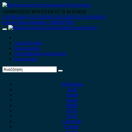
Skip
to
ΑΜΒΡΟΣΙΟΥ ΦΡΑΝΤΖΗ 67, Ν.ΚΟΣΜΟΣ
content
210 9012444
210 9239148
210 9238158
210 9026839
Κινητό-Viber-whatsapp : 6980507900
Primary
Menu
Αρχική Σελίδα
Ποιοί είμαστε
Ανταλλακτικά Αυτοκινήτων
Επικοινωνία
Alfa Romeo
Audi
Austin
Acura
BMW
BYD
Chery
Chevrolet
Citroen
Cupra