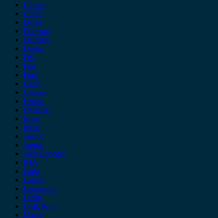
Citroen
Cupra
Dacia
Daewoo
Daihatsu
Dodge
DS
Fiat
Ford
Geely
Gonow
Honda
Hyundai
Isuzu
iveco
Jaecoo
Jaguar
Jeep Chrysler
KIA
Lada
Lancia
Leapmotor
Lexus
Lynk & co
Mazda