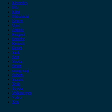
Mercedes
MG
Mini
Mitsubishi
Nissan
Opel
Omoda
Peugeot
Porsche
Renault
Rover
Saab
Seat
Skoda
Smart
ssangyong
Subaru
Suzuki
Tesla
Toyota
Volkswagen
Volvo
Xev