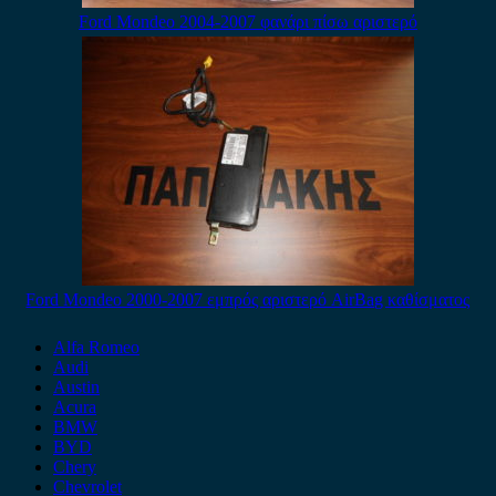
Ford Mondeo 2004-2007 φανάρι πίσω αριστερό
Ford Mondeo 2000-2007 εμπρός αριστερό AirBag καθίσματος
Alfa Romeo
Audi
Austin
Acura
BMW
BYD
Chery
Chevrolet