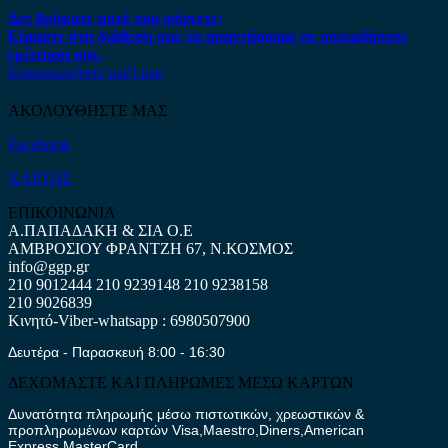
Δεν βρήκατε αυτό που ψάχνετε;
Είμαστε στη διάθεση σας να απαντήσουμε σε οποιαδήποτε
ερώτηση σας.
Επικοινωνήστε μαζί μας
ΑΚΟΛΟΥΘΗΣΤΕ ΜΑΣ
Facebook
ΧΑΡΤΗΣ
ΕΠΙΚΟΙΝΩΝΙΑ
Α.ΠΑΠΑΔΑΚΗ & ΣΙΑ Ο.Ε
ΑΜΒΡΟΣΙΟΥ ΦΡΑΝΤΖΗ 67, Ν.ΚΟΣΜΟΣ
info@ggp.gr
210 9012444
210 9239148
210 9238158
210 9026839
Κινητό-Viber-whatsapp : 6980507900
Δευτέρα - Παρασκευή 8:00 - 16:30
ΔΕΧΟΜΑΣΤΕ ΚΑΙ ΠΛΗΡΩΜΕΣ ΜΕΣΩ ΚΑΡΤΩΝ
Δυνατότητα πληρωμής μέσω πιστωτικών, χρεωστικών &
προπληρωμένων καρτών Visa,Maestro,Diners,American
Express,MasterCard.