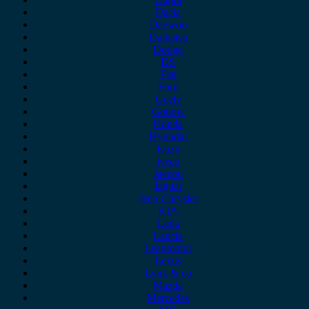
Dacia
Daewoo
Daihatsu
Dodge
DS
Fiat
Ford
Geely
Gonow
Honda
Hyundai
Isuzu
iveco
Jaecoo
Jaguar
Jeep Chrysler
KIA
Lada
Lancia
Leapmotor
Lexus
Lynk & co
Mazda
Mercedes