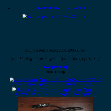
HYUNDAI GETZ 2002-2010
Hyundai getz I σειρά 2002-2005 airbag
(ταμπλό-οδηγού-συνοδηγού-ροζέτα-2 ζώνες-εγκέφαλος)
Ρωτήστε τιμή
Δείτε επίσης
Φανάρι Εμπρός Αριστερό Hyundai Getz 2006-2010 / Ε
Hyundai Getz 2006-2010 Φανάρι Εμπρός Αριστερό