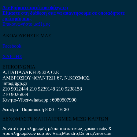
Δεν βρήκατε αυτό που ψάχνετε;
Είμαστε στη διάθεση σας να απαντήσουμε σε οποιαδήποτε
ερώτηση σας.
Επικοινωνήστε μαζί μας
ΑΚΟΛΟΥΘΗΣΤΕ ΜΑΣ
Facebook
ΧΑΡΤΗΣ
ΕΠΙΚΟΙΝΩΝΙΑ
Α.ΠΑΠΑΔΑΚΗ & ΣΙΑ Ο.Ε
ΑΜΒΡΟΣΙΟΥ ΦΡΑΝΤΖΗ 67, Ν.ΚΟΣΜΟΣ
info@ggp.gr
210 9012444
210 9239148
210 9238158
210 9026839
Κινητό-Viber-whatsapp : 6980507900
Δευτέρα - Παρασκευή 8:00 - 16:30
ΔΕΧΟΜΑΣΤΕ ΚΑΙ ΠΛΗΡΩΜΕΣ ΜΕΣΩ ΚΑΡΤΩΝ
Δυνατότητα πληρωμής μέσω πιστωτικών, χρεωστικών &
προπληρωμένων καρτών Visa,Maestro,Diners,American