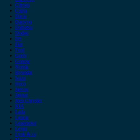
Citroen
Cupra
Dacia
Daewoo
Daihatsu
Dodge
DS
Fiat
Ford
Geely
Gonow
Honda
Hyundai
Isuzu
iveco
Jaecoo
Jaguar
Jeep Chrysler
KIA
Lada
Lancia
Leapmotor
Lexus
Lynk & co
Mazda