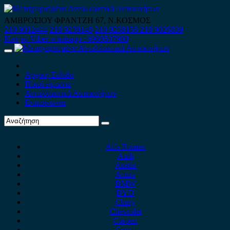
Skip
to
ΑΜΒΡΟΣΙΟΥ ΦΡΑΝΤΖΗ 67, Ν.ΚΟΣΜΟΣ
content
210 9012444
210 9239148
210 9238158
210 9026839
Κινητό-Viber-whatsapp : 6980507900
Primary
Menu
Αρχική Σελίδα
Ποιοί είμαστε
Ανταλλακτικά Αυτοκινήτων
Επικοινωνία
Alfa Romeo
Audi
Austin
Acura
BMW
BYD
Chery
Chevrolet
Citroen
Cupra