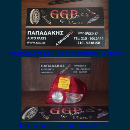
Hyundai Getz 2002-2010 Πίσω Υαλοκαθαριστήρας με Μπράτσο
Φανάρι πίσω δεξί Hyundai Getz 2002-2005 / Οc1