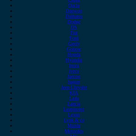
Dacia
Daewoo
Daihatsu
Dodge
DS
Fiat
Ford
Geely
Gonow
Honda
Hyundai
Isuzu
iveco
Jaecoo
Jaguar
Jeep Chrysler
KIA
Lada
Lancia
Leapmotor
Lexus
Lynk & co
Mazda
Mercedes