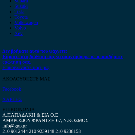
Subaru
Suzuki
Tesla
Toyota
Volkswagen
Volvo
Xev
Δεν βρήκατε αυτό που ψάχνετε;
Είμαστε στη διάθεση σας να απαντήσουμε σε οποιαδήποτε
ερώτηση σας.
Επικοινωνήστε μαζί μας
ΑΚΟΛΟΥΘΗΣΤΕ ΜΑΣ
Facebook
ΧΑΡΤΗΣ
ΕΠΙΚΟΙΝΩΝΙΑ
Α.ΠΑΠΑΔΑΚΗ & ΣΙΑ Ο.Ε
ΑΜΒΡΟΣΙΟΥ ΦΡΑΝΤΖΗ 67, Ν.ΚΟΣΜΟΣ
info@ggp.gr
210 9012444
210 9239148
210 9238158