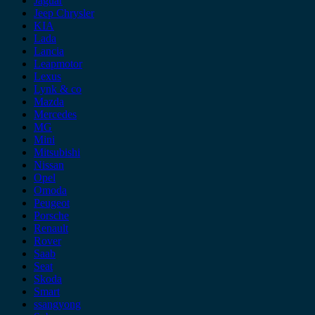
Jaguar
Jeep Chrysler
KIA
Lada
Lancia
Leapmotor
Lexus
Lynk & co
Mazda
Mercedes
MG
Mini
Mitsubishi
Nissan
Opel
Omoda
Peugeot
Porsche
Renault
Rover
Saab
Seat
Skoda
Smart
ssangyong