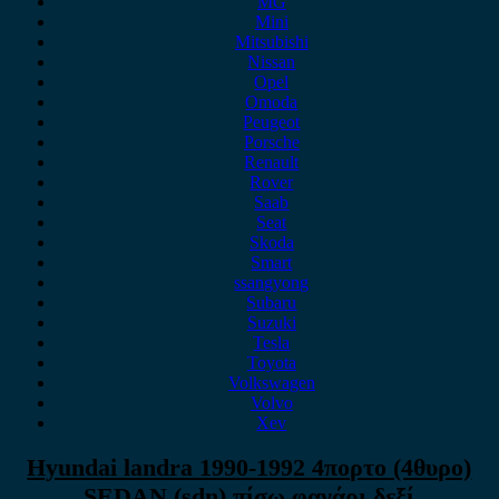
MG
Mini
Mitsubishi
Nissan
Opel
Omoda
Peugeot
Porsche
Renault
Rover
Saab
Seat
Skoda
Smart
ssangyong
Subaru
Suzuki
Tesla
Toyota
Volkswagen
Volvo
Xev
Hyundai landra 1990-1992 4πορτο (4θυρο)
SEDAN (sdn) πίσω φανάρι δεξί