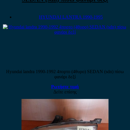
HYUNDAI LANTRA 1990-1995
Hyundai landra 1990-1992 4πορτο (4θυρο) SEDAN (sdn) πίσω
φανάρι δεξί
Ρωτήστε τιμή
Δείτε επίσης