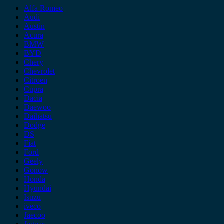
Alfa Romeo
Audi
Austin
Acura
BMW
BYD
Chery
Chevrolet
Citroen
Cupra
Dacia
Daewoo
Daihatsu
Dodge
DS
Fiat
Ford
Geely
Gonow
Honda
Hyundai
Isuzu
iveco
Jaecoo