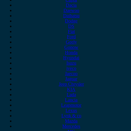
Dacia
Daewoo
Daihatsu
Dodge
DS
Fiat
Ford
Geely
Gonow
Honda
Hyundai
Isuzu
iveco
Jaecoo
Jaguar
Jeep Chrysler
KIA
Lada
Lancia
Leapmotor
Lexus
Lynk & co
Mazda
Mercedes