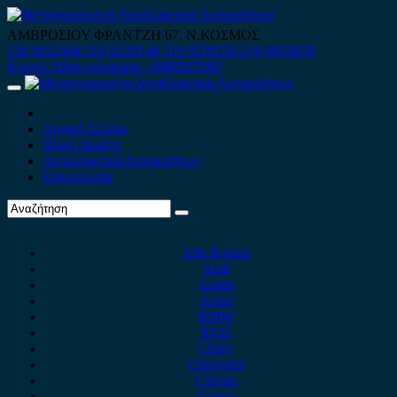
Skip
to
ΑΜΒΡΟΣΙΟΥ ΦΡΑΝΤΖΗ 67, Ν.ΚΟΣΜΟΣ
content
210 9012444
210 9239148
210 9238158
210 9026839
Κινητό-Viber-whatsapp : 6980507900
Primary
Menu
Αρχική Σελίδα
Ποιοί είμαστε
Ανταλλακτικά Αυτοκινήτων
Επικοινωνία
Alfa Romeo
Audi
Austin
Acura
BMW
BYD
Chery
Chevrolet
Citroen
Cupra