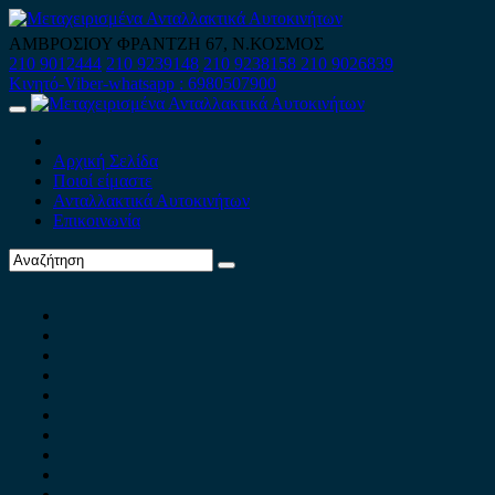
Skip
to
ΑΜΒΡΟΣΙΟΥ ΦΡΑΝΤΖΗ 67, Ν.ΚΟΣΜΟΣ
content
210 9012444
210 9239148
210 9238158
210 9026839
Κινητό-Viber-whatsapp : 6980507900
Primary
Menu
Αρχική Σελίδα
Ποιοί είμαστε
Ανταλλακτικά Αυτοκινήτων
Επικοινωνία