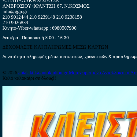
Α.ΠΑΠΑΔΑΚΗ & ΣΙΑ Ο.Ε
ΑΜΒΡΟΣΙΟΥ ΦΡΑΝΤΖΗ 67, Ν.ΚΟΣΜΟΣ
info@ggp.gr
210 9012444
210 9239148
210 9238158
210 9026839
Κινητό-Viber-whatsapp : 6980507900
Δευτέρα - Παρασκευή 8:00 - 16:30
ΔΕΧΟΜΑΣΤΕ ΚΑΙ ΠΛΗΡΩΜΕΣ ΜΕΣΩ ΚΑΡΤΩΝ
Δυνατότητα πληρωμής μέσω πιστωτικών, χρεωστικών & προπληρωμέν
© 2026
antalaktika-autokinitou.gr
Μεταχειρισμένα Ανταλλακτικά Αυ
Καλό καλοκαίρι σε όλους!!