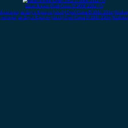
Καπό Άσπρο Opel Corsa D 2006-2014 / Θ
ιστερός με Δίχτυ Χρώμιο (νίκελ) Opel Corsa D 2011-2014 (Κωδικό