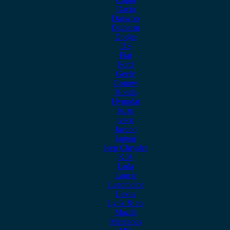
Dacia
Daewoo
Daihatsu
Dodge
DS
Fiat
Ford
Geely
Gonow
Honda
Hyundai
Isuzu
iveco
Jaecoo
Jaguar
Jeep Chrysler
KIA
Lada
Lancia
Leapmotor
Lexus
Lynk & co
Mazda
Mercedes