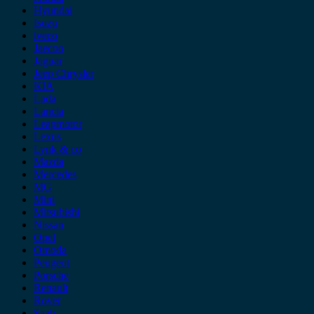
Hyundai
Isuzu
iveco
Jaecoo
Jaguar
Jeep Chrysler
KIA
Lada
Lancia
Leapmotor
Lexus
Lynk & co
Mazda
Mercedes
MG
Mini
Mitsubishi
Nissan
Opel
Omoda
Peugeot
Porsche
Renault
Rover
Saab