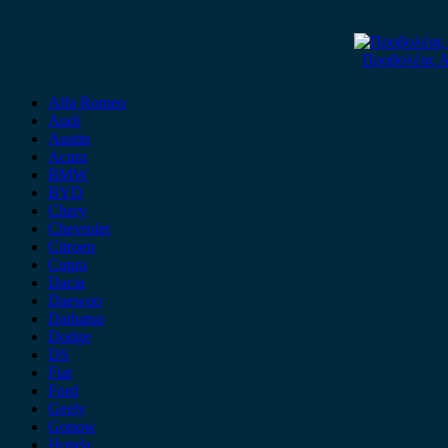
Προβολέας Αρ
Alfa Romeo
Audi
Austin
Acura
BMW
BYD
Chery
Chevrolet
Citroen
Cupra
Dacia
Daewoo
Daihatsu
Dodge
DS
Fiat
Ford
Geely
Gonow
Honda