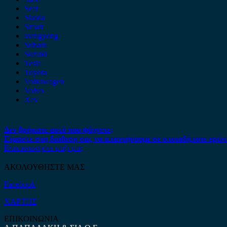
Seat
Skoda
Smart
ssangyong
Subaru
Suzuki
Tesla
Toyota
Volkswagen
Volvo
Xev
Δεν βρήκατε αυτό που ψάχνετε;
Είμαστε στη διάθεση σας να απαντήσουμε σε οποιαδήποτε ερώτ
Επικοινωνήστε μαζί μας
ΑΚΟΛΟΥΘΗΣΤΕ ΜΑΣ
Facebook
ΧΑΡΤΗΣ
ΕΠΙΚΟΙΝΩΝΙΑ