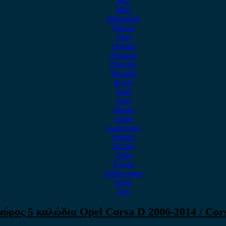
MG
Mini
Mitsubishi
Nissan
Opel
Omoda
Peugeot
Porsche
Renault
Rover
Saab
Seat
Skoda
Smart
ssangyong
Subaru
Suzuki
Tesla
Toyota
Volkswagen
Volvo
Xev
ρος 5 καλώδια Opel Corsa D 2006-2014 / Corsa