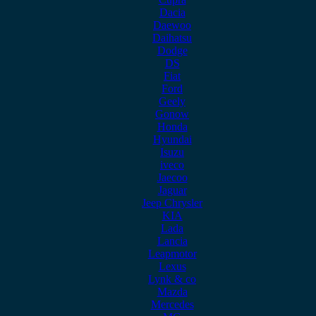
Dacia
Daewoo
Daihatsu
Dodge
DS
Fiat
Ford
Geely
Gonow
Honda
Hyundai
Isuzu
iveco
Jaecoo
Jaguar
Jeep Chrysler
KIA
Lada
Lancia
Leapmotor
Lexus
Lynk & co
Mazda
Mercedes