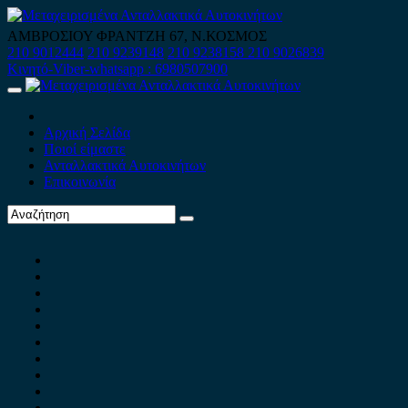
Skip
to
ΑΜΒΡΟΣΙΟΥ ΦΡΑΝΤΖΗ 67, Ν.ΚΟΣΜΟΣ
content
210 9012444
210 9239148
210 9238158
210 9026839
Κινητό-Viber-whatsapp : 6980507900
Primary
Menu
Αρχική Σελίδα
Ποιοί είμαστε
Ανταλλακτικά Αυτοκινήτων
Επικοινωνία