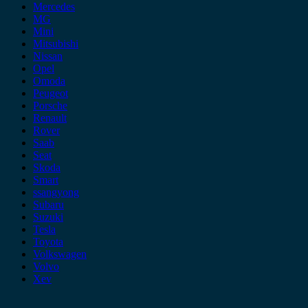
Mercedes
MG
Mini
Mitsubishi
Nissan
Opel
Omoda
Peugeot
Porsche
Renault
Rover
Saab
Seat
Skoda
Smart
ssangyong
Subaru
Suzuki
Tesla
Toyota
Volkswagen
Volvo
Xev