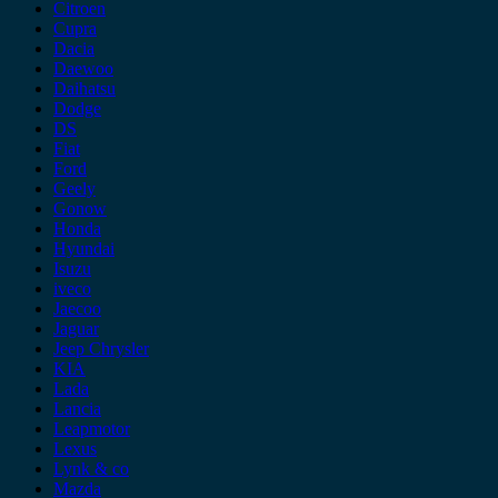
Citroen
Cupra
Dacia
Daewoo
Daihatsu
Dodge
DS
Fiat
Ford
Geely
Gonow
Honda
Hyundai
Isuzu
iveco
Jaecoo
Jaguar
Jeep Chrysler
KIA
Lada
Lancia
Leapmotor
Lexus
Lynk & co
Mazda