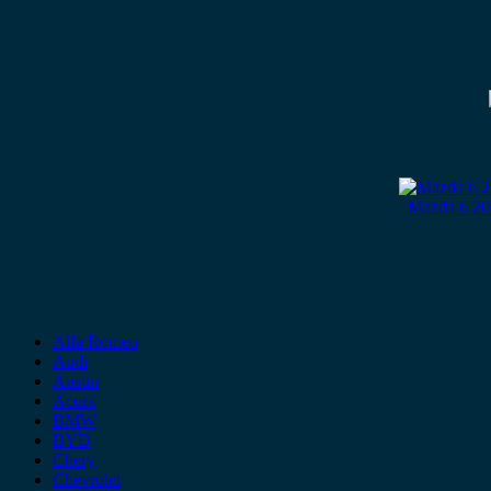
Mazda 6 20
Alfa Romeo
Audi
Austin
Acura
BMW
BYD
Chery
Chevrolet