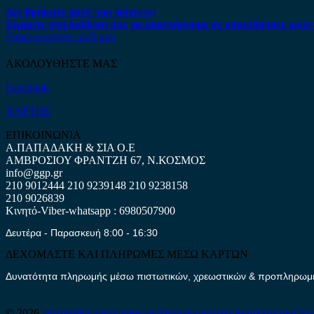
Δεν βρήκατε αυτό που ψάχνετε;
Είμαστε στη διάθεση σας να απαντήσουμε σε οποιαδήποτε ερώτ
Επικοινωνήστε μαζί μας
ΑΚΟΛΟΥΘΗΣΤΕ ΜΑΣ
Facebook
ΧΑΡΤΗΣ
ΕΠΙΚΟΙΝΩΝΙΑ
Α.ΠΑΠΑΔΑΚΗ & ΣΙΑ Ο.Ε
ΑΜΒΡΟΣΙΟΥ ΦΡΑΝΤΖΗ 67, Ν.ΚΟΣΜΟΣ
info@ggp.gr
210 9012444
210 9239148
210 9238158
210 9026839
Κινητό-Viber-whatsapp : 6980507900
Δευτέρα - Παρασκευή 8:00 - 16:30
ΔΕΧΟΜΑΣΤΕ ΚΑΙ ΠΛΗΡΩΜΕΣ ΜΕΣΩ ΚΑΡΤΩΝ
Δυνατότητα πληρωμής μέσω πιστωτικών, χρεωστικών & προπληρωμέν
© 2026
antalaktika-autokinitou.gr
Μεταχειρισμένα Ανταλλακτικά Αυ