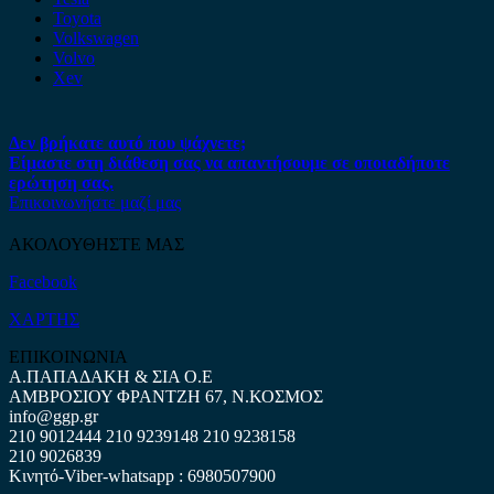
Toyota
Volkswagen
Volvo
Xev
Δεν βρήκατε αυτό που ψάχνετε;
Είμαστε στη διάθεση σας να απαντήσουμε σε οποιαδήποτε
ερώτηση σας.
Επικοινωνήστε μαζί μας
ΑΚΟΛΟΥΘΗΣΤΕ ΜΑΣ
Facebook
ΧΑΡΤΗΣ
ΕΠΙΚΟΙΝΩΝΙΑ
Α.ΠΑΠΑΔΑΚΗ & ΣΙΑ Ο.Ε
ΑΜΒΡΟΣΙΟΥ ΦΡΑΝΤΖΗ 67, Ν.ΚΟΣΜΟΣ
info@ggp.gr
210 9012444
210 9239148
210 9238158
210 9026839
Κινητό-Viber-whatsapp : 6980507900