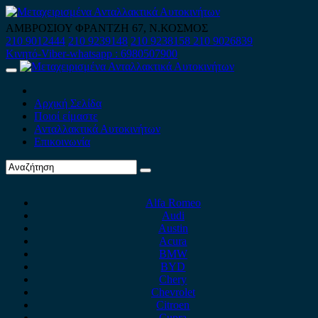
Skip
to
ΑΜΒΡΟΣΙΟΥ ΦΡΑΝΤΖΗ 67, Ν.ΚΟΣΜΟΣ
content
210 9012444
210 9239148
210 9238158
210 9026839
Κινητό-Viber-whatsapp : 6980507900
Primary
Menu
Αρχική Σελίδα
Ποιοί είμαστε
Ανταλλακτικά Αυτοκινήτων
Επικοινωνία
Alfa Romeo
Audi
Austin
Acura
BMW
BYD
Chery
Chevrolet
Citroen
Cupra