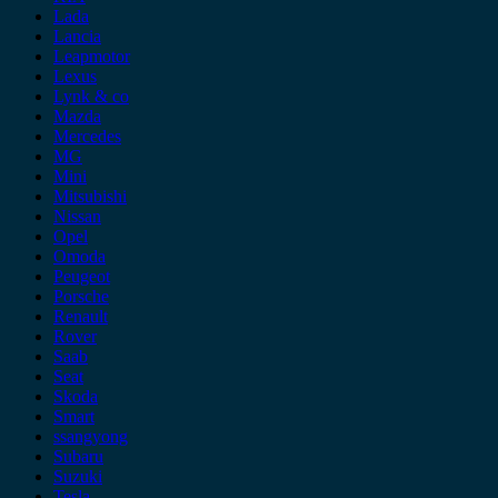
Lada
Lancia
Leapmotor
Lexus
Lynk & co
Mazda
Mercedes
MG
Mini
Mitsubishi
Nissan
Opel
Omoda
Peugeot
Porsche
Renault
Rover
Saab
Seat
Skoda
Smart
ssangyong
Subaru
Suzuki
Tesla