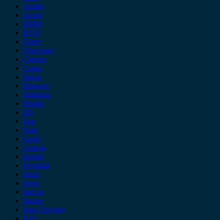
Austin
Acura
BMW
BYD
Chery
Chevrolet
Citroen
Cupra
Dacia
Daewoo
Daihatsu
Dodge
DS
Fiat
Ford
Geely
Gonow
Honda
Hyundai
Isuzu
iveco
Jaecoo
Jaguar
Jeep Chrysler
KIA