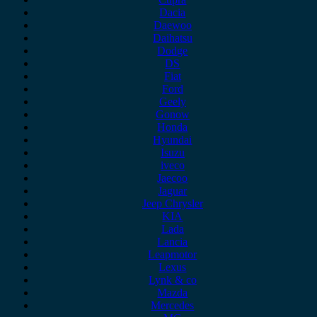
Dacia
Daewoo
Daihatsu
Dodge
DS
Fiat
Ford
Geely
Gonow
Honda
Hyundai
Isuzu
iveco
Jaecoo
Jaguar
Jeep Chrysler
KIA
Lada
Lancia
Leapmotor
Lexus
Lynk & co
Mazda
Mercedes