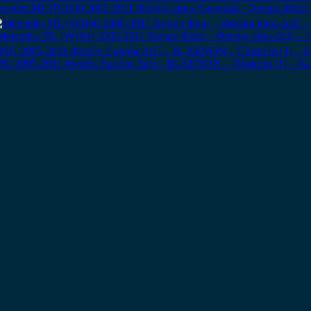
rcedes ML (W164) 2005-2011 Φανάρι πίσω Αριστερό – Άσπρο Φλας 
Mercedes ML (W164) 2005-2011 Άσπρο Φλας – Φανάρι πίσω Δεξί – 
G 2005-2011 Φανάρι Εμπρός Δεξί – Bi-XENON – Πλακέτα (1) – Κω