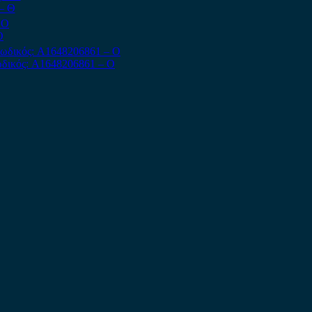
– Θ
Ο
δικός: A1648206861 – Ο