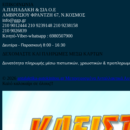
ΕΠΙΚΟΙΝΩΝΙΑ
Α.ΠΑΠΑΔΑΚΗ & ΣΙΑ Ο.Ε
ΑΜΒΡΟΣΙΟΥ ΦΡΑΝΤΖΗ 67, Ν.ΚΟΣΜΟΣ
info@ggp.gr
210 9012444
210 9239148
210 9238158
210 9026839
Κινητό-Viber-whatsapp : 6980507900
Δευτέρα - Παρασκευή 8:00 - 16:30
ΔΕΧΟΜΑΣΤΕ ΚΑΙ ΠΛΗΡΩΜΕΣ ΜΕΣΩ ΚΑΡΤΩΝ
Δυνατότητα πληρωμής μέσω πιστωτικών, χρεωστικών & προπληρωμέν
© 2026
antalaktika-autokinitou.gr
Μεταχειρισμένα Ανταλλακτικά Αυ
Καλό καλοκαίρι σε όλους!!