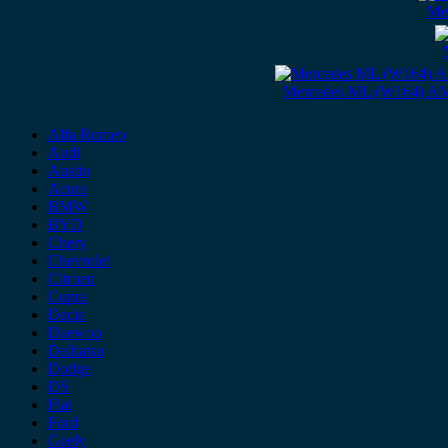
Me
Mercedes ML (W164) AM
Alfa Romeo
Audi
Austin
Acura
BMW
BYD
Chery
Chevrolet
Citroen
Cupra
Dacia
Daewoo
Daihatsu
Dodge
DS
Fiat
Ford
Geely