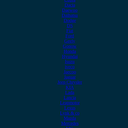
Dacia
Daewoo
Daihatsu
Dodge
DS
Fiat
Ford
Geely
Gonow
Honda
Hyundai
Isuzu
iveco
Jaecoo
Jaguar
Jeep Chrysler
KIA
Lada
Lancia
Leapmotor
Lexus
Lynk & co
Mazda
Mercedes