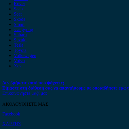
Rover
Saab
Seat
Skoda
Smart
ssangyong
Subaru
Suzuki
Tesla
Toyota
Volkswagen
Volvo
Xev
Δεν βρήκατε αυτό που ψάχνετε;
Είμαστε στη διάθεση σας να απαντήσουμε σε οποιαδήποτε ερώτ
Επικοινωνήστε μαζί μας
ΑΚΟΛΟΥΘΗΣΤΕ ΜΑΣ
Facebook
ΧΑΡΤΗΣ