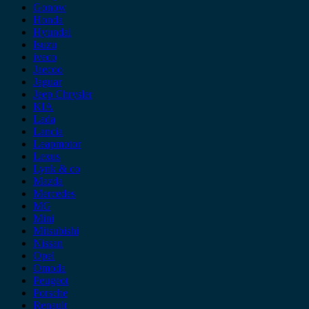
Gonow
Honda
Hyundai
Isuzu
iveco
Jaecoo
Jaguar
Jeep Chrysler
KIA
Lada
Lancia
Leapmotor
Lexus
Lynk & co
Mazda
Mercedes
MG
Mini
Mitsubishi
Nissan
Opel
Omoda
Peugeot
Porsche
Renault