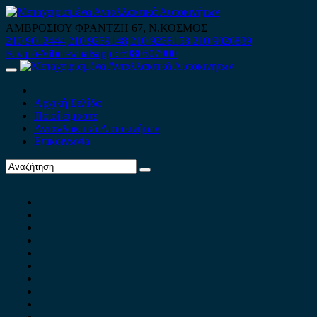
Skip
to
ΑΜΒΡΟΣΙΟΥ ΦΡΑΝΤΖΗ 67, Ν.ΚΟΣΜΟΣ
content
210 9012444
210 9239148
210 9238158
210 9026839
Κινητό-Viber-whatsapp : 6980507900
Primary
Menu
Αρχική Σελίδα
Ποιοί είμαστε
Ανταλλακτικά Αυτοκινήτων
Επικοινωνία