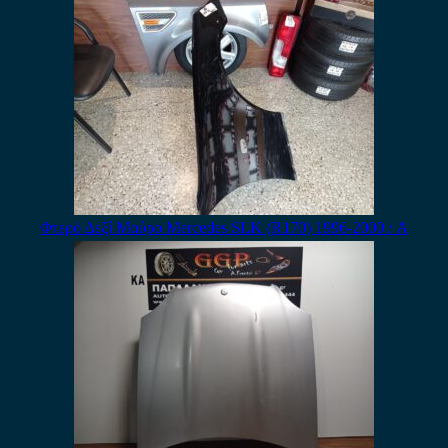
Φτερό Δεξί Μαύρο Mercedes SLK (R170) 1996-2000 / Α