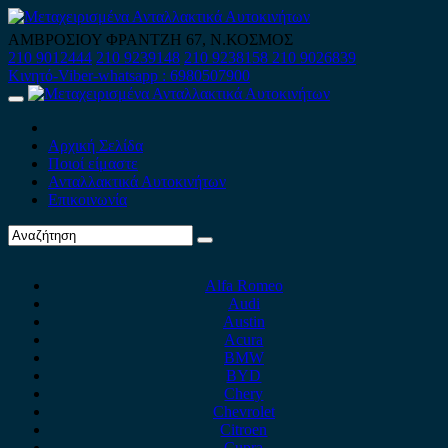
Skip
to
ΑΜΒΡΟΣΙΟΥ ΦΡΑΝΤΖΗ 67, Ν.ΚΟΣΜΟΣ
content
210 9012444
210 9239148
210 9238158
210 9026839
Κινητό-Viber-whatsapp : 6980507900
Primary
Menu
Αρχική Σελίδα
Ποιοί είμαστε
Ανταλλακτικά Αυτοκινήτων
Επικοινωνία
Alfa Romeo
Audi
Austin
Acura
BMW
BYD
Chery
Chevrolet
Citroen
Cupra