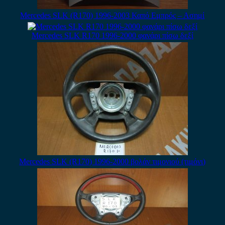
Mercedes SLK (R170) 1996-2003 Καπό Εμπρός – Ασημί
Mercedes SLK R170 1996-2000 φανάρι πίσω δεξί
Mercedes SLK (R170) 1996-2000 βολάν τιμονιού (τιμόνι)