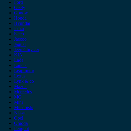
Ford
Geely
Gonow
Honda
Hyundai
Isuzu
iveco
Jaecoo
Jaguar
Jeep Chrysler
KIA
Lada
Lancia
Leapmotor
Lexus
Lynk & co
Mazda
Mercedes
MG
Mini
Mitsubishi
Nissan
Opel
Omoda
Peugeot