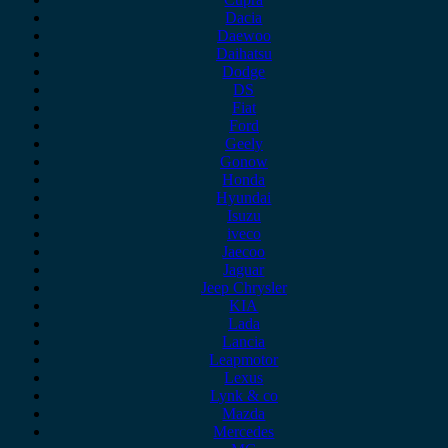
Dacia
Daewoo
Daihatsu
Dodge
DS
Fiat
Ford
Geely
Gonow
Honda
Hyundai
Isuzu
iveco
Jaecoo
Jaguar
Jeep Chrysler
KIA
Lada
Lancia
Leapmotor
Lexus
Lynk & co
Mazda
Mercedes