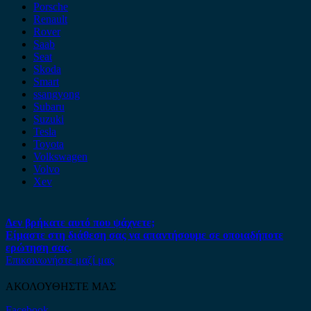
Porsche
Renault
Rover
Saab
Seat
Skoda
Smart
ssangyong
Subaru
Suzuki
Tesla
Toyota
Volkswagen
Volvo
Xev
Δεν βρήκατε αυτό που ψάχνετε;
Είμαστε στη διάθεση σας να απαντήσουμε σε οποιαδήποτε
ερώτηση σας.
Επικοινωνήστε μαζί μας
ΑΚΟΛΟΥΘΗΣΤΕ ΜΑΣ
Facebook