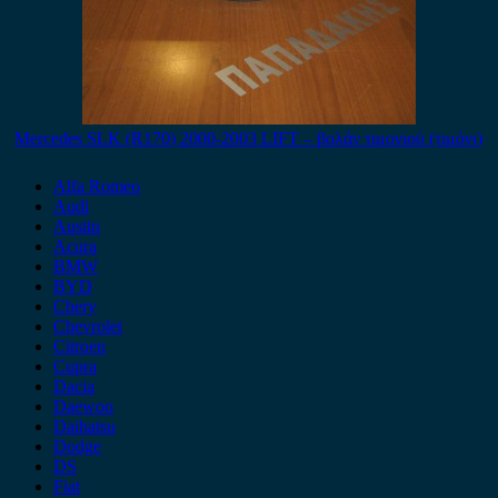
Mercedes SLK (R170) 2000-2003 LIFT – βολάν τιμονιού (τιμόνι)
Alfa Romeo
Audi
Austin
Acura
BMW
BYD
Chery
Chevrolet
Citroen
Cupra
Dacia
Daewoo
Daihatsu
Dodge
DS
Fiat