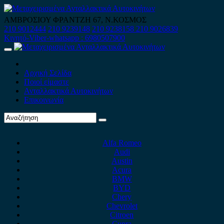
Skip
to
ΑΜΒΡΟΣΙΟΥ ΦΡΑΝΤΖΗ 67, Ν.ΚΟΣΜΟΣ
content
210 9012444
210 9239148
210 9238158
210 9026839
Κινητό-Viber-whatsapp : 6980507900
Primary
Menu
Αρχική Σελίδα
Ποιοί είμαστε
Ανταλλακτικά Αυτοκινήτων
Επικοινωνία
Alfa Romeo
Audi
Austin
Acura
BMW
BYD
Chery
Chevrolet
Citroen
Cupra