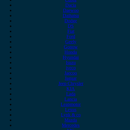
Dacia
Daewoo
Daihatsu
Dodge
DS
Fiat
Ford
Geely
Gonow
Honda
Hyundai
Isuzu
iveco
Jaecoo
Jaguar
Jeep Chrysler
KIA
Lada
Lancia
Leapmotor
Lexus
Lynk & co
Mazda
Mercedes