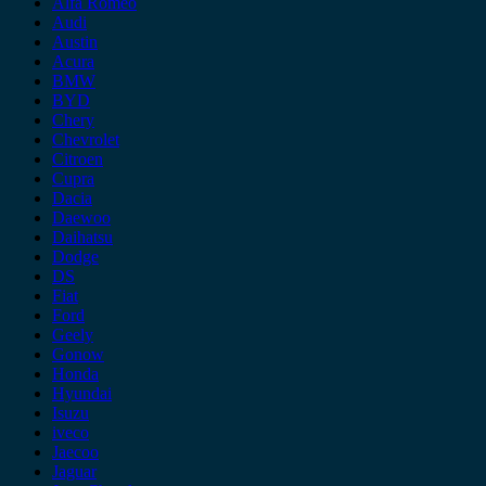
Alfa Romeo
Audi
Austin
Acura
BMW
BYD
Chery
Chevrolet
Citroen
Cupra
Dacia
Daewoo
Daihatsu
Dodge
DS
Fiat
Ford
Geely
Gonow
Honda
Hyundai
Isuzu
iveco
Jaecoo
Jaguar