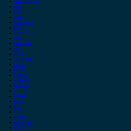
Jeep Chrysler
KIA
Lada
Lancia
Leapmotor
Lexus
Lynk & co
Mazda
Mercedes
MG
Mini
Mitsubishi
Nissan
Opel
Omoda
Peugeot
Porsche
Renault
Rover
Saab
Seat
Skoda
Smart
ssangyong
Subaru