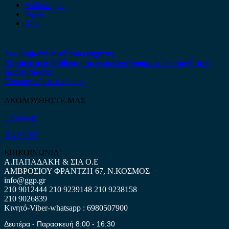
Volkswagen
Volvo
Xev
Δεν βρήκατε αυτό που ψάχνετε;
Είμαστε στη διάθεση σας να απαντήσουμε σε οποιαδήποτε
ερώτηση σας.
Επικοινωνήστε μαζί μας
ΑΚΟΛΟΥΘΗΣΤΕ ΜΑΣ
Facebook
ΧΑΡΤΗΣ
ΕΠΙΚΟΙΝΩΝΙΑ
Α.ΠΑΠΑΔΑΚΗ & ΣΙΑ Ο.Ε
ΑΜΒΡΟΣΙΟΥ ΦΡΑΝΤΖΗ 67, Ν.ΚΟΣΜΟΣ
info@ggp.gr
210 9012444
210 9239148
210 9238158
210 9026839
Κινητό-Viber-whatsapp : 6980507900
Δευτέρα - Παρασκευή 8:00 - 16:30