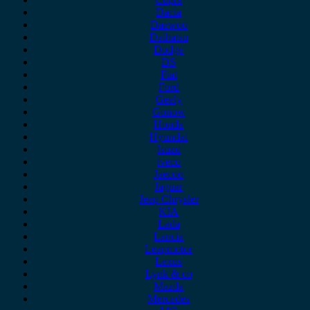
Dacia
Daewoo
Daihatsu
Dodge
DS
Fiat
Ford
Geely
Gonow
Honda
Hyundai
Isuzu
iveco
Jaecoo
Jaguar
Jeep Chrysler
KIA
Lada
Lancia
Leapmotor
Lexus
Lynk & co
Mazda
Mercedes