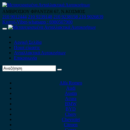
Skip
to
ΑΜΒΡΟΣΙΟΥ ΦΡΑΝΤΖΗ 67, Ν.ΚΟΣΜΟΣ
content
210 9012444
210 9239148
210 9238158
210 9026839
Κινητό-Viber-whatsapp : 6980507900
Primary
Menu
Αρχική Σελίδα
Ποιοί είμαστε
Ανταλλακτικά Αυτοκινήτων
Επικοινωνία
Alfa Romeo
Audi
Austin
Acura
BMW
BYD
Chery
Chevrolet
Citroen
Cupra