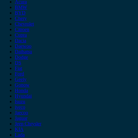
Acura
BMW
BYD
Chery
Chevrolet
Citroen
Cupra
Dacia
Daewoo
Daihatsu
Dodge
DS
Fiat
Ford
Geely
Gonow
Honda
Hyundai
Isuzu
iveco
Jaecoo
Jaguar
Jeep Chrysler
KIA
Lada