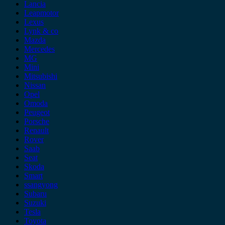
Lancia
Leapmotor
Lexus
Lynk & co
Mazda
Mercedes
MG
Mini
Mitsubishi
Nissan
Opel
Omoda
Peugeot
Porsche
Renault
Rover
Saab
Seat
Skoda
Smart
ssangyong
Subaru
Suzuki
Tesla
Toyota