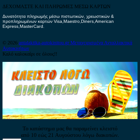
ΔΕΧΟΜΑΣΤΕ ΚΑΙ ΠΛΗΡΩΜΕΣ ΜΕΣΩ ΚΑΡΤΩΝ
Δυνατότητα πληρωμής μέσω πιστωτικών, χρεωστικών &
προπληρωμένων καρτών Visa,Maestro,Diners,American
Express,MasterCard.
© 2026
antalaktika-autokinitou.gr
Μεταχειρισμένα Ανταλλακτικά
Αυτοκινήτων
Καλό καλοκαίρι σε όλους!!
Το κατάστημα μας θα παραμείνει κλειστό
από 10 εώς 21 Αυγούστου λόγω διακοπών.