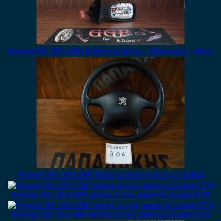
Peugeot 306 1993-2001 Καθρέπτης Δεξιός – Ηλεκτρικός – Μπλε
Peugeot 306 1993-2001 βολάν τιμονιού (τιμόνι) με AirBag
Peugeot 306 1993-1997 φανάρι εμπρός αριστερό 2λαμπο (ΓΝ)
Peugeot 306 1993-1997 φανάρι εμπρός αριστερό 2λαμπο (ΓΝ)