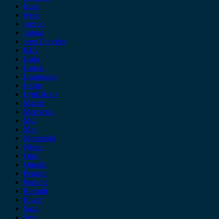
Isuzu
iveco
Jaecoo
Jaguar
Jeep Chrysler
KIA
Lada
Lancia
Leapmotor
Lexus
Lynk & co
Mazda
Mercedes
MG
Mini
Mitsubishi
Nissan
Opel
Omoda
Peugeot
Porsche
Renault
Rover
Saab
Seat