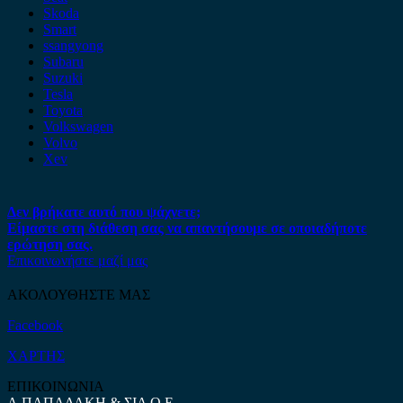
Skoda
Smart
ssangyong
Subaru
Suzuki
Tesla
Toyota
Volkswagen
Volvo
Xev
Δεν βρήκατε αυτό που ψάχνετε;
Είμαστε στη διάθεση σας να απαντήσουμε σε οποιαδήποτε
ερώτηση σας.
Επικοινωνήστε μαζί μας
ΑΚΟΛΟΥΘΗΣΤΕ ΜΑΣ
Facebook
ΧΑΡΤΗΣ
ΕΠΙΚΟΙΝΩΝΙΑ
Α.ΠΑΠΑΔΑΚΗ & ΣΙΑ Ο.Ε