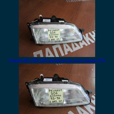
Peugeot 306 1993-1997 φανάρι εμπρός δεξιό 2λαμπο (ΓΝ)