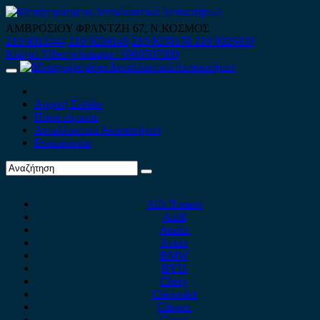
Skip
to
ΑΜΒΡΟΣΙΟΥ ΦΡΑΝΤΖΗ 67, Ν.ΚΟΣΜΟΣ
content
210 9012444
210 9239148
210 9238158
210 9026839
Κινητό-Viber-whatsapp : 6980507900
Primary
Menu
Αρχική Σελίδα
Ποιοί είμαστε
Ανταλλακτικά Αυτοκινήτων
Επικοινωνία
Alfa Romeo
Audi
Austin
Acura
BMW
BYD
Chery
Chevrolet
Citroen
Cupra