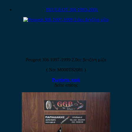
PEUGEOT 306 1993-2001
Peugeot 306 1997-1999 2.0cc βενζίνη μίζα
( No: M000T82081 )
Ρωτήστε τιμή
Δείτε επίσης