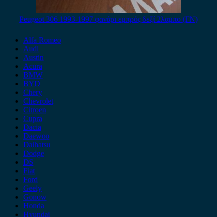
Peugeot 306 1993-1997 φανάρι εμπρός δεξί 2λαμπο (ΓΝ)
Alfa Romeo
Audi
Austin
Acura
BMW
BYD
Chery
Chevrolet
Citroen
Cupra
Dacia
Daewoo
Daihatsu
Dodge
DS
Fiat
Ford
Geely
Gonow
Honda
Hyundai