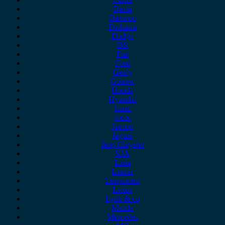
Dacia
Daewoo
Daihatsu
Dodge
DS
Fiat
Ford
Geely
Gonow
Honda
Hyundai
Isuzu
iveco
Jaecoo
Jaguar
Jeep Chrysler
KIA
Lada
Lancia
Leapmotor
Lexus
Lynk & co
Mazda
Mercedes