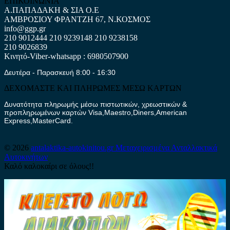
ΕΠΙΚΟΙΝΩΝΙΑ
Α.ΠΑΠΑΔΑΚΗ & ΣΙΑ Ο.Ε
ΑΜΒΡΟΣΙΟΥ ΦΡΑΝΤΖΗ 67, Ν.ΚΟΣΜΟΣ
info@ggp.gr
210 9012444
210 9239148
210 9238158
210 9026839
Κινητό-Viber-whatsapp : 6980507900
Δευτέρα - Παρασκευή 8:00 - 16:30
ΔΕΧΟΜΑΣΤΕ ΚΑΙ ΠΛΗΡΩΜΕΣ ΜΕΣΩ ΚΑΡΤΩΝ
Δυνατότητα πληρωμής μέσω πιστωτικών, χρεωστικών &
προπληρωμένων καρτών Visa,Maestro,Diners,American
Express,MasterCard.
© 2026
antalaktika-autokinitou.gr
Μεταχειρισμένα Ανταλλακτικά
Αυτοκινήτων
Καλό καλοκαίρι σε όλους!!