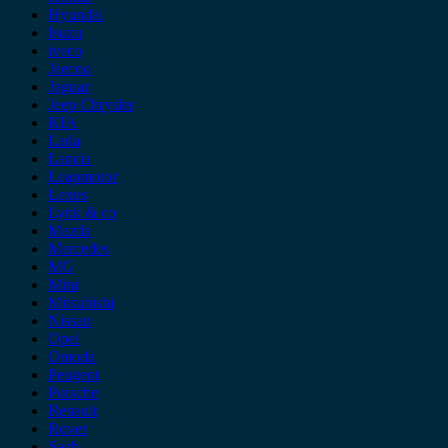
Hyundai
Isuzu
iveco
Jaecoo
Jaguar
Jeep Chrysler
KIA
Lada
Lancia
Leapmotor
Lexus
Lynk & co
Mazda
Mercedes
MG
Mini
Mitsubishi
Nissan
Opel
Omoda
Peugeot
Porsche
Renault
Rover
Saab