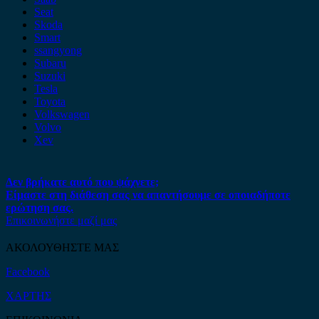
Seat
Skoda
Smart
ssangyong
Subaru
Suzuki
Tesla
Toyota
Volkswagen
Volvo
Xev
Δεν βρήκατε αυτό που ψάχνετε;
Είμαστε στη διάθεση σας να απαντήσουμε σε οποιαδήποτε
ερώτηση σας.
Επικοινωνήστε μαζί μας
ΑΚΟΛΟΥΘΗΣΤΕ ΜΑΣ
Facebook
ΧΑΡΤΗΣ