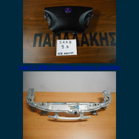
Saab 9-5 1998-2010 AirBag οδηγού με χειριστήρια