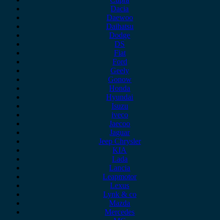
Dacia
Daewoo
Daihatsu
Dodge
DS
Fiat
Ford
Geely
Gonow
Honda
Hyundai
Isuzu
iveco
Jaecoo
Jaguar
Jeep Chrysler
KIA
Lada
Lancia
Leapmotor
Lexus
Lynk & co
Mazda
Mercedes