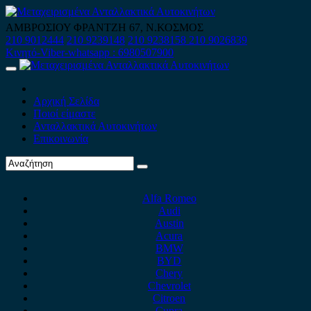
Skip
to
ΑΜΒΡΟΣΙΟΥ ΦΡΑΝΤΖΗ 67, Ν.ΚΟΣΜΟΣ
content
210 9012444
210 9239148
210 9238158
210 9026839
Κινητό-Viber-whatsapp : 6980507900
Primary
Menu
Αρχική Σελίδα
Ποιοί είμαστε
Ανταλλακτικά Αυτοκινήτων
Επικοινωνία
Alfa Romeo
Audi
Austin
Acura
BMW
BYD
Chery
Chevrolet
Citroen
Cupra