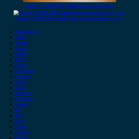
Saab 9-5 1998-2005 τραβέρσα μετώπης άνω
Saab 9-5 1998-2005 τραβέρσα προφυλακτήρα εμπρός
Alfa Romeo
Audi
Austin
Acura
BMW
BYD
Chery
Chevrolet
Citroen
Cupra
Dacia
Daewoo
Daihatsu
Dodge
DS
Fiat
Ford
Geely
Gonow
Honda