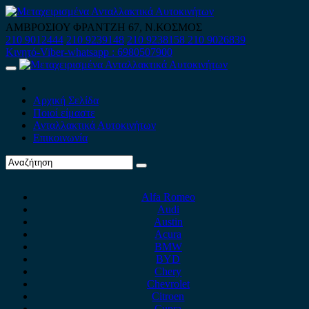
Skip
to
ΑΜΒΡΟΣΙΟΥ ΦΡΑΝΤΖΗ 67, Ν.ΚΟΣΜΟΣ
content
210 9012444
210 9239148
210 9238158
210 9026839
Κινητό-Viber-whatsapp : 6980507900
Primary
Menu
Αρχική Σελίδα
Ποιοί είμαστε
Ανταλλακτικά Αυτοκινήτων
Επικοινωνία
Alfa Romeo
Audi
Austin
Acura
BMW
BYD
Chery
Chevrolet
Citroen
Cupra