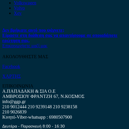
Volkswagen
Volvo
Xev
Δεν βρήκατε αυτό που ψάχνετε;
Είμαστε στη διάθεση σας να απαντήσουμε σε οποιαδήποτε
ερώτηση σας.
Επικοινωνήστε μαζί μας
ΑΚΟΛΟΥΘΗΣΤΕ ΜΑΣ
Facebook
ΧΑΡΤΗΣ
ΕΠΙΚΟΙΝΩΝΙΑ
Α.ΠΑΠΑΔΑΚΗ & ΣΙΑ Ο.Ε
ΑΜΒΡΟΣΙΟΥ ΦΡΑΝΤΖΗ 67, Ν.ΚΟΣΜΟΣ
info@ggp.gr
210 9012444
210 9239148
210 9238158
210 9026839
Κινητό-Viber-whatsapp : 6980507900
Δευτέρα - Παρασκευή 8:00 - 16:30