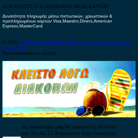
ΔΕΧΟΜΑΣΤΕ ΚΑΙ ΠΛΗΡΩΜΕΣ ΜΕΣΩ ΚΑΡΤΩΝ
Δυνατότητα πληρωμής μέσω πιστωτικών, χρεωστικών &
προπληρωμένων καρτών Visa,Maestro,Diners,American
Express,MasterCard.
© 2026
antalaktika-autokinitou.gr
Μεταχειρισμένα Ανταλλακτικά
Αυτοκινήτων
Καλό καλοκαίρι σε όλους!!
Το κατάστημα μας θα παραμείνει κλειστό
από 10 εώς 21 Αυγούστου λόγω διακοπών.