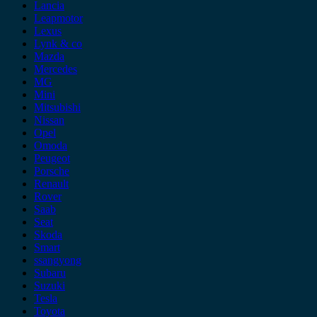
Lancia
Leapmotor
Lexus
Lynk & co
Mazda
Mercedes
MG
Mini
Mitsubishi
Nissan
Opel
Omoda
Peugeot
Porsche
Renault
Rover
Saab
Seat
Skoda
Smart
ssangyong
Subaru
Suzuki
Tesla
Toyota