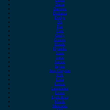
Dacia
Daewoo
Daihatsu
Dodge
DS
Fiat
Ford
Geely
Gonow
Honda
Hyundai
Isuzu
iveco
Jaecoo
Jaguar
Jeep Chrysler
KIA
Lada
Lancia
Leapmotor
Lexus
Lynk & co
Mazda
Mercedes