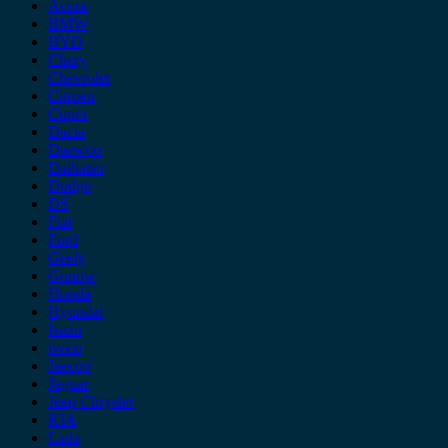
Acura
BMW
BYD
Chery
Chevrolet
Citroen
Cupra
Dacia
Daewoo
Daihatsu
Dodge
DS
Fiat
Ford
Geely
Gonow
Honda
Hyundai
Isuzu
iveco
Jaecoo
Jaguar
Jeep Chrysler
KIA
Lada