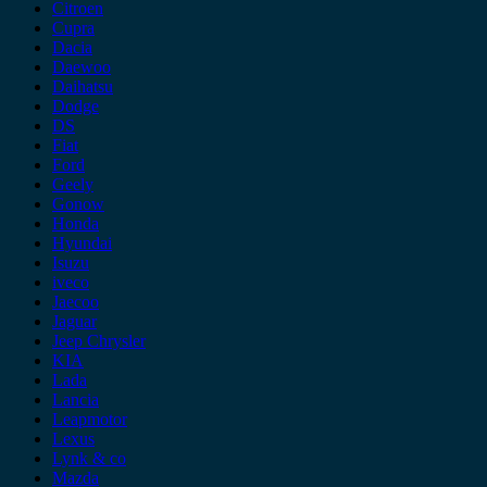
Citroen
Cupra
Dacia
Daewoo
Daihatsu
Dodge
DS
Fiat
Ford
Geely
Gonow
Honda
Hyundai
Isuzu
iveco
Jaecoo
Jaguar
Jeep Chrysler
KIA
Lada
Lancia
Leapmotor
Lexus
Lynk & co
Mazda