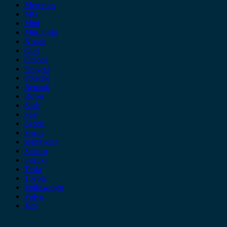
Mercedes
MG
Mini
Mitsubishi
Nissan
Opel
Omoda
Peugeot
Porsche
Renault
Rover
Saab
Seat
Skoda
Smart
ssangyong
Subaru
Suzuki
Tesla
Toyota
Volkswagen
Volvo
Xev