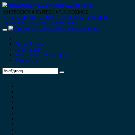
Skip
to
ΑΜΒΡΟΣΙΟΥ ΦΡΑΝΤΖΗ 67, Ν.ΚΟΣΜΟΣ
content
210 9012444
210 9239148
210 9238158
210 9026839
Κινητό-Viber-whatsapp : 6980507900
Primary
Menu
Αρχική Σελίδα
Ποιοί είμαστε
Ανταλλακτικά Αυτοκινήτων
Επικοινωνία