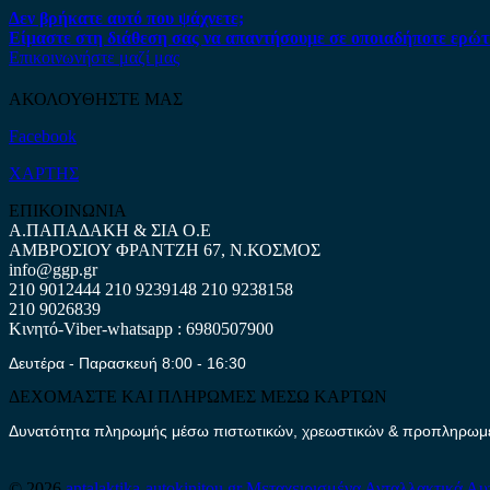
Δεν βρήκατε αυτό που ψάχνετε;
Είμαστε στη διάθεση σας να απαντήσουμε σε οποιαδήποτε ερώτ
Επικοινωνήστε μαζί μας
ΑΚΟΛΟΥΘΗΣΤΕ ΜΑΣ
Facebook
ΧΑΡΤΗΣ
ΕΠΙΚΟΙΝΩΝΙΑ
Α.ΠΑΠΑΔΑΚΗ & ΣΙΑ Ο.Ε
ΑΜΒΡΟΣΙΟΥ ΦΡΑΝΤΖΗ 67, Ν.ΚΟΣΜΟΣ
info@ggp.gr
210 9012444
210 9239148
210 9238158
210 9026839
Κινητό-Viber-whatsapp : 6980507900
Δευτέρα - Παρασκευή 8:00 - 16:30
ΔΕΧΟΜΑΣΤΕ ΚΑΙ ΠΛΗΡΩΜΕΣ ΜΕΣΩ ΚΑΡΤΩΝ
Δυνατότητα πληρωμής μέσω πιστωτικών, χρεωστικών & προπληρωμέν
© 2026
antalaktika-autokinitou.gr
Μεταχειρισμένα Ανταλλακτικά Αυ