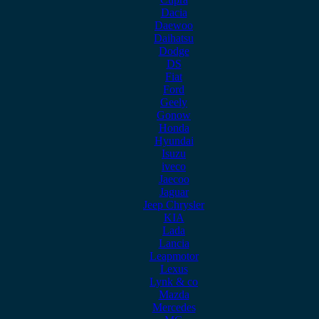
Dacia
Daewoo
Daihatsu
Dodge
DS
Fiat
Ford
Geely
Gonow
Honda
Hyundai
Isuzu
iveco
Jaecoo
Jaguar
Jeep Chrysler
KIA
Lada
Lancia
Leapmotor
Lexus
Lynk & co
Mazda
Mercedes