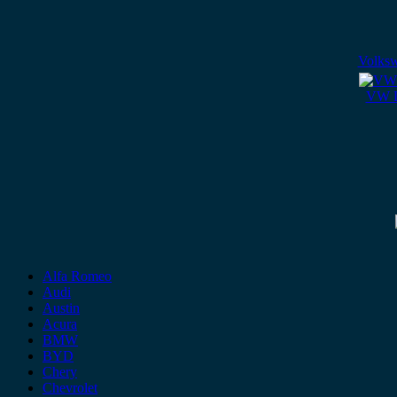
Volks
VW L
Alfa Romeo
Audi
Austin
Acura
BMW
BYD
Chery
Chevrolet