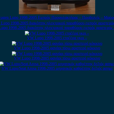
wagen Lupo 1998-2005 Εμπρός Προφυλακτήρας – Προβολείς – Μαύρ
upo 1998-2005 διακόπτης ηλεκτρικού παραθύρου εμπρός αριστερός 
VW Lupo 1998-2005 εταζέρα γκρι –
VW Lupo 1998-2005 φανάρι πίσω αριστερό κόκκινο
VW Lupo 1998-2005 φανάρι πίσω αριστερό κόκκινο
VW Lupo/Seat Arosa 1998-2005 μηχανικός καθρέπτης δεξιός ασημί